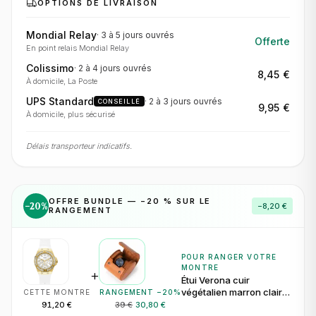
OPTIONS DE LIVRAISON
Mondial Relay
·
3 à 5 jours
ouvrés
Offerte
En point relais Mondial Relay
Colissimo
·
2 à 4 jours
ouvrés
8,45 €
À domicile, La Poste
UPS Standard
·
2 à 3 jours
ouvrés
CONSEILLÉ
9,95 €
À domicile, plus sécurisé
Délais transporteur indicatifs.
OFFRE BUNDLE — −
20
% SUR LE
−
20
%
−
8,20 €
RANGEMENT
POUR RANGER VOTRE
MONTRE
+
Étui Verona cuir
végétalien marron clair
CETTE MONTRE
RANGEMENT −
20
%
pour 1 montre
91,20 €
39 €
30,80 €