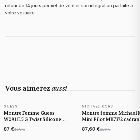
retour de 14 jours permet de vérifier son intégration parfaite à
votre vestiaire.
Vous aimerez
aussi
GUESS
MICHAEL KORS
Montre Femme Guess
Montre femme Michael 
W0911L5 G Twist Silicone
Mini Pilot MK7372 cadran
Blanc et Logo Cristaux Dorés
blanc et bracelet silicone
87 €
87,60 €
159 €
220 €