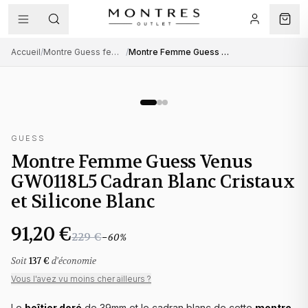
Accueil
/
Montre Guess femme
/
Montre Femme Guess Venus GW0118L5 Cadran Blanc Cristaux et Silicone Blanc
GUESS
Montre Femme Guess Venus
GW0118L5 Cadran Blanc Cristaux
et Silicone Blanc
91,20 €
229 €
−
60
%
Soit
137 €
d'économie
Vous l'avez vu moins cher ailleurs ?
Le
boîtier doré
de 39mm et le cadran blanc de cette
montre