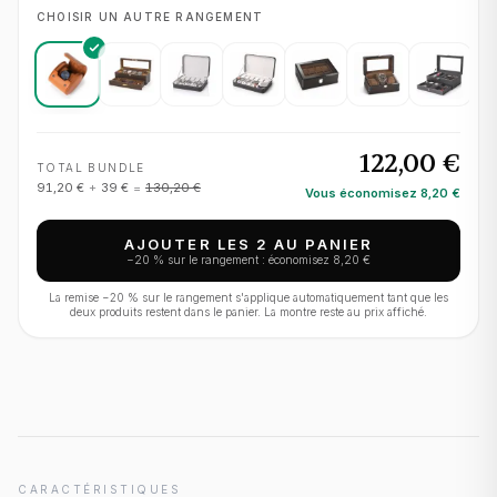
CHOISIR UN AUTRE RANGEMENT
122,00 €
TOTAL BUNDLE
91,20 €
+
39 €
=
130,20 €
Vous économisez
8,20 €
AJOUTER LES 2 AU PANIER
−
20
% sur le rangement : économisez
8,20 €
La remise −
20
% sur le rangement s'applique automatiquement tant que les
deux produits restent dans le panier. La montre reste au prix affiché.
CARACTÉRISTIQUES