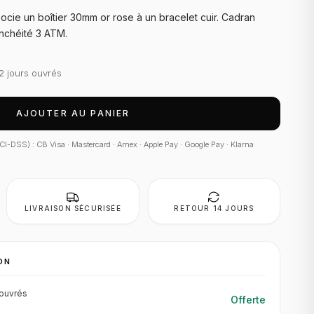
cie un boîtier 30mm or rose à un bracelet cuir. Cadran
nchéité 3 ATM.
2 jours ouvrés
AJOUTER AU PANIER
 PCI-DSS) : CB Visa · Mastercard · Amex · Apple Pay · Google Pay · Klarna
LIVRAISON SÉCURISÉE
RETOUR 14 JOURS
ON
ouvrés
Offerte