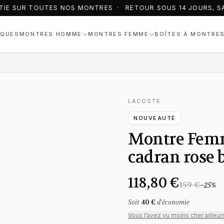
TIE SUR TOUTES NOS MONTRES · RETOUR SOUS 14 JOURS, SA
QUES
MONTRES HOMME
MONTRES FEMME
BOÎTES À MONTRE
LACOSTE
NOUVEAUTÉ
Montre Femm
cadran rose b
118,80 €
159 €
−
25
%
Soit
40 €
d'économie
Vous l'avez vu moins cher ailleur