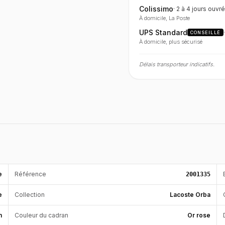
Colissimo
·
2 à 4 jours
ouvré
À domicile, La Poste
UPS Standard
CONSEILLÉ
À domicile, plus sécurisé
Délais transporteur indicatifs.
e
Référence
2001335
e
Collection
Lacoste Orba
n
Couleur du cadran
Or rose