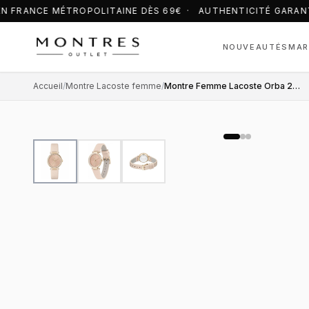
N FRANCE MÉTROPOLITAINE DÈS 69€ · AUTHENTICITÉ GARAN
NOUVEAUTÉS
MAR
Accueil
/
Montre Lacoste femme
/
Montre Femme Lacoste Orba 2001335 cadran rose bracelet cuir