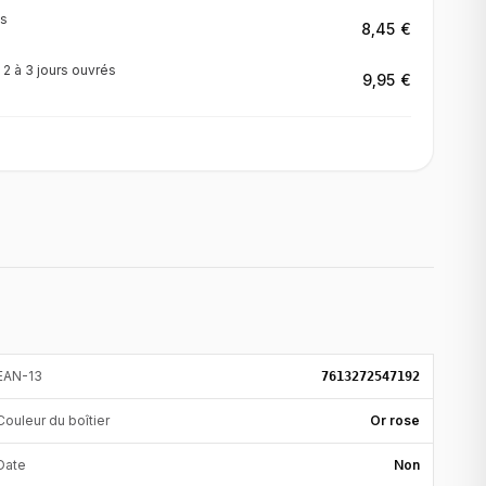
s
8,45 €
·
2 à 3 jours
ouvrés
9,95 €
EAN-13
7613272547192
Couleur du boîtier
Or rose
Date
Non