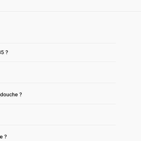
35 ?
a douche ?
e ?