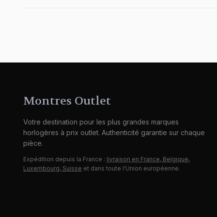
Montres Outlet
Votre destination pour les plus grandes marques
horlogères à prix outlet. Authenticité garantie sur chaque
pièce.
Expédition depuis la France :
livraison en France, Belgique,
Luxembourg, Suisse
et dans toute l'Union européenne.