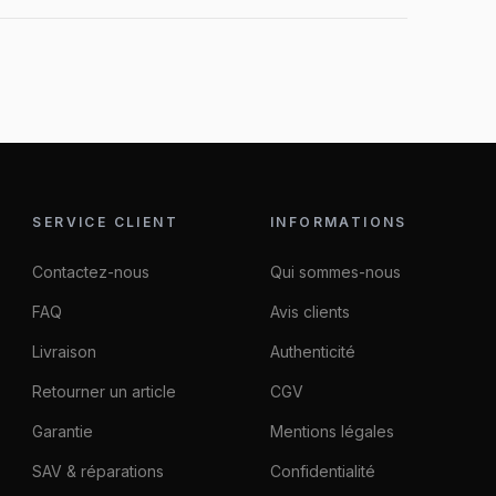
SERVICE CLIENT
INFORMATIONS
Contactez-nous
Qui sommes-nous
FAQ
Avis clients
Livraison
Authenticité
Retourner un article
CGV
Garantie
Mentions légales
SAV & réparations
Confidentialité