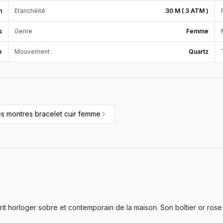
m
Etanchéité
30 M ( 3 ATM )
s
Genre
Femme
e
Mouvement
Quartz
es
montres bracelet cuir femme
prit horloger sobre et contemporain de la maison. Son boîtier or r