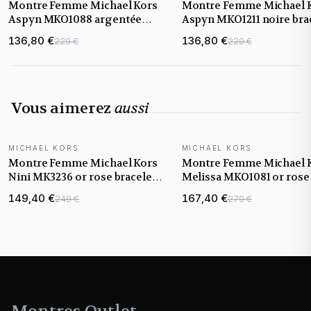
Montre Femme Michael Kors
Montre Femme Michael 
Aspyn MKO1088 argentée
Aspyn MKO1211 noire bra
bracelet maillons acier
maillons acier
136,80 €
136,80 €
229 €
229 €
Vous aimerez
aussi
MICHAEL KORS
MICHAEL KORS
NOUVEAUTÉ
NOUVEAUTÉ
Montre Femme Michael Kors
Montre Femme Michael 
Nini MK3236 or rose bracelet
Melissa MKO1081 or rose
maillons acier
bracelet maillons acier
149,40 €
167,40 €
249 €
279 €