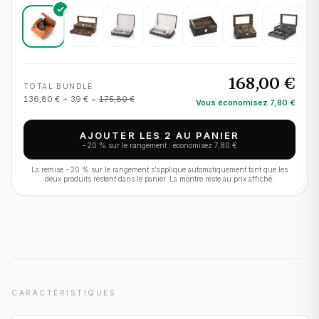
168,00 €
TOTAL BUNDLE
136,80 €
+
39 €
=
175,80 €
Vous économisez
7,80 €
AJOUTER LES 2 AU PANIER
−
20
% sur le rangement : économisez
7,80 €
La remise −
20
% sur le rangement s'applique automatiquement tant que les
deux produits restent dans le panier. La montre reste au prix affiché.
CARACTÉRISTIQUES