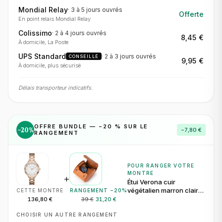
Mondial Relay
·
3 à 5 jours
ouvrés
Offerte
En point relais Mondial Relay
Colissimo
·
2 à 4 jours
ouvrés
8,45 €
À domicile, La Poste
UPS Standard
·
2 à 3 jours
ouvrés
CONSEILLÉ
9,95 €
À domicile, plus sécurisé
Délais transporteur indicatifs.
OFFRE BUNDLE — −
20
% SUR LE
−
20
%
−
7,80 €
RANGEMENT
POUR RANGER VOTRE
MONTRE
+
Étui Verona cuir
végétalien marron clair
CETTE MONTRE
RANGEMENT −
20
%
pour 1 montre
136,80 €
39 €
31,20 €
CHOISIR UN AUTRE RANGEMENT