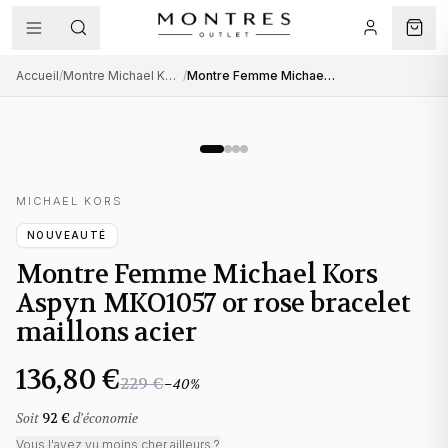
Accueil
/
Montre Michael Kors femme
/
Montre Femme Michael Kors Aspyn MKO1057 or rose bracelet maillons acier
MICHAEL KORS
NOUVEAUTÉ
Montre Femme Michael Kors
Aspyn MKO1057 or rose bracelet
maillons acier
136,80 €
229 €
−
40
%
Soit
92 €
d'économie
Vous l'avez vu moins cher ailleurs ?