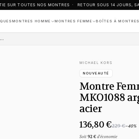
IE SUR TOUTES NOS MONTRES · RETOUR SOUS 14 JOURS, SAN
QUES
MONTRES HOMME
MONTRES FEMME
BOÎTES À MONTRE
Montre Femme Michael Kors Aspyn MKO1088 argentée bracelet maillons acier
MICHAEL KORS
NOUVEAUTÉ
Montre Femm
MKO1088 arg
acier
136,80 €
229 €
−
40
%
Soit
92 €
d'économie