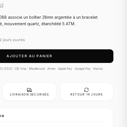
s ?
88 associe un boîtier 28mm argentée à un bracelet
té, mouvement quartz, étanchéité 5 ATM.
2 jours ouvrés
AJOUTER AU PANIER
 PCI-DSS) : CB Visa · Mastercard · Amex · Apple Pay · Google Pay · Klarna
LIVRAISON SÉCURISÉE
RETOUR 14 JOURS
ON