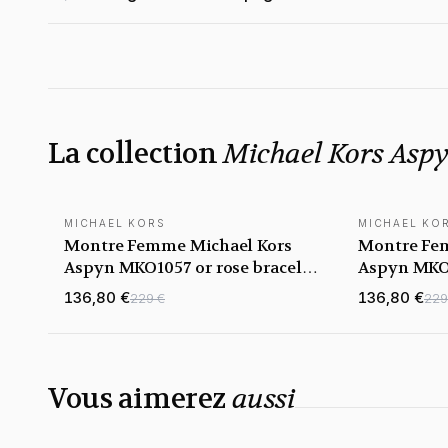
La collection
Michael Kors Asp
MICHAEL KORS
MICHAEL KO
NOUVEAUTÉ
NOUVEAUTÉ
Montre Femme Michael Kors
Montre Fe
Aspyn MKO1057 or rose bracelet
Aspyn MKO1
maillons acier
maillons ac
136,80 €
136,80 €
229 €
229
Vous aimerez
aussi