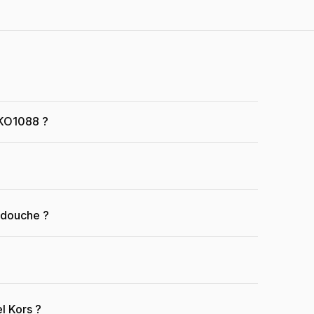
 MKO1088 ?
a douche ?
l Kors ?