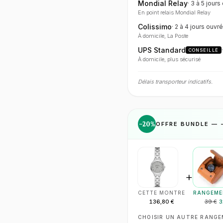
Mondial Relay
·
3 à 5 jours
En point relais Mondial Relay
Colissimo
·
2 à 4 jours
ouvré
À domicile, La Poste
UPS Standard
CONSEILLÉ
À domicile, plus sécurisé
Délais transporteur indicatifs.
−
20
%
OFFRE BUNDLE — 
+
CETTE MONTRE
RANGEME
136,80 €
39 €
3
CHOISIR UN AUTRE RANG