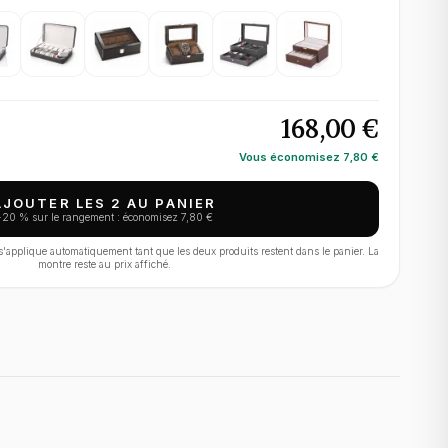
168,00 €
Vous économisez
7,80 €
AJOUTER LES 2 AU PANIER
−
20
% sur le rangement : économisez
7,80 €
applique automatiquement tant que les deux produits restent dans le panier. La
montre reste au prix affiché.