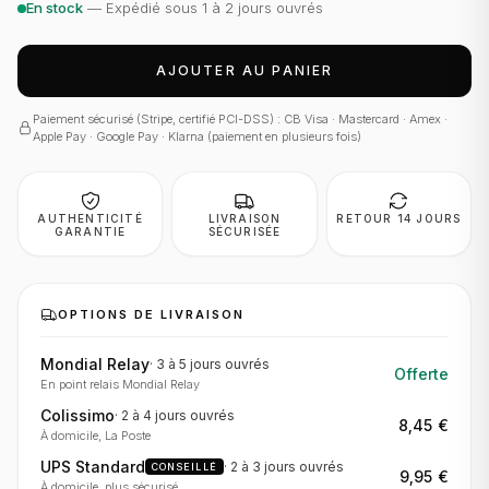
En stock
— Expédié sous 1 à 2 jours ouvrés
AJOUTER AU PANIER
Paiement sécurisé (Stripe, certifié PCI-DSS) : CB Visa · Mastercard · Amex ·
Apple Pay · Google Pay · Klarna (paiement en plusieurs fois)
AUTHENTICITÉ
LIVRAISON
RETOUR 14 JOURS
GARANTIE
SÉCURISÉE
OPTIONS DE LIVRAISON
Mondial Relay
·
3 à 5 jours
ouvrés
Offerte
En point relais Mondial Relay
Colissimo
·
2 à 4 jours
ouvrés
8,45 €
À domicile, La Poste
UPS Standard
·
2 à 3 jours
ouvrés
CONSEILLÉ
9,95 €
À domicile, plus sécurisé