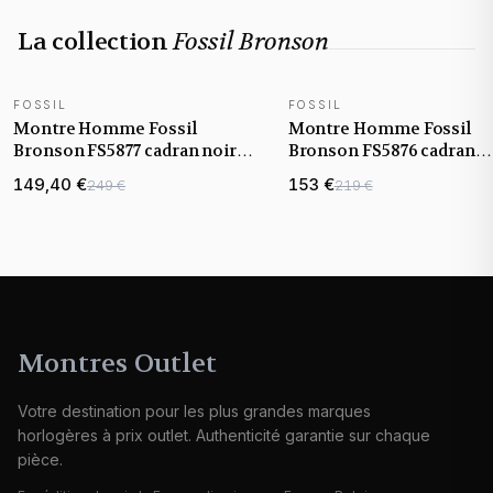
La collection
Fossil Bronson
FOSSIL
FOSSIL
NOUVEAUTÉ
NOUVEAUTÉ
Montre Homme Fossil
Montre Homme Fossil
Bronson FS5877 cadran noir
Bronson FS5876 cadran
bracelet acier
marron bracelet acier
149,40 €
153 €
249 €
219 €
Montres Outlet
Votre destination pour les plus grandes marques
horlogères à prix outlet. Authenticité garantie sur chaque
pièce.