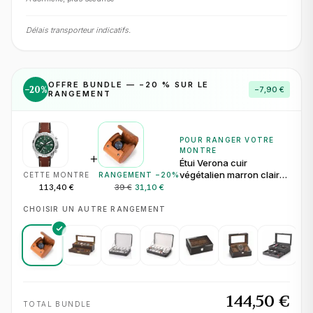
Délais transporteur indicatifs.
OFFRE BUNDLE — −
20
% SUR LE
−
20
%
−
7,90 €
RANGEMENT
POUR RANGER VOTRE
MONTRE
+
Étui Verona cuir
végétalien marron clair
CETTE MONTRE
RANGEMENT −
20
%
pour 1 montre
113,40 €
39 €
31,10 €
CHOISIR UN AUTRE RANGEMENT
144,50 €
TOTAL BUNDLE