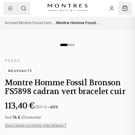
Accueil
/
Montre Fossil homme
/
Montre Homme Fossil Bronson FS5898 cadran vert bracelet cuir
FOSSIL
NOUVEAUTÉ
Montre Homme Fossil Bronson
FS5898 cadran vert bracelet cuir
113,40 €
189 €
−
40
%
Soit
76 €
d'économie
Vous l'avez vu moins cher ailleurs ?