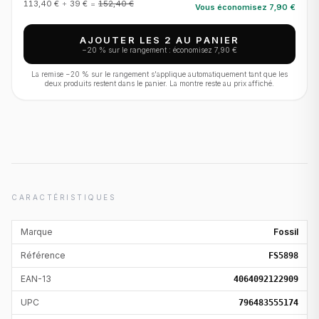
113,40 €
+
39 €
=
152,40 €
Vous économisez
7,90 €
AJOUTER LES 2 AU PANIER
−
20
% sur le rangement : économisez
7,90 €
La remise −
20
% sur le rangement s'applique automatiquement tant que les
deux produits restent dans le panier. La montre reste au prix affiché.
CARACTÉRISTIQUES
Marque
Fossil
Référence
FS5898
EAN-13
4064092122909
UPC
796483555174