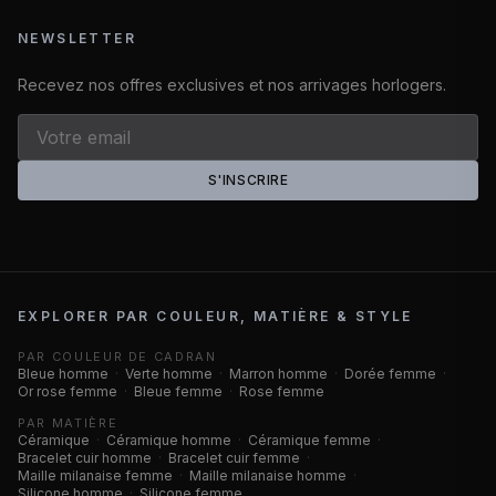
NEWSLETTER
Recevez nos offres exclusives et nos arrivages horlogers.
S'INSCRIRE
EXPLORER PAR COULEUR, MATIÈRE & STYLE
PAR COULEUR DE CADRAN
Bleue homme
·
Verte homme
·
Marron homme
·
Dorée femme
·
Or rose femme
·
Bleue femme
·
Rose femme
PAR MATIÈRE
Céramique
·
Céramique homme
·
Céramique femme
·
Bracelet cuir homme
·
Bracelet cuir femme
·
Maille milanaise femme
·
Maille milanaise homme
·
Silicone homme
·
Silicone femme