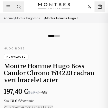
Accueil
/
Montre Hugo Boss homme
/
Montre Homme Hugo Boss Candor Chrono 1514220 cadran vert bracelet acier
HUGO BOSS
NOUVEAUTÉ
Montre Homme Hugo Boss
Candor Chrono 1514220 cadran
vert bracelet acier
197,40 €
329 €
−
40
%
Soit
131 €
d'économie
Vous l'avez vu moins cher ailleurs ?