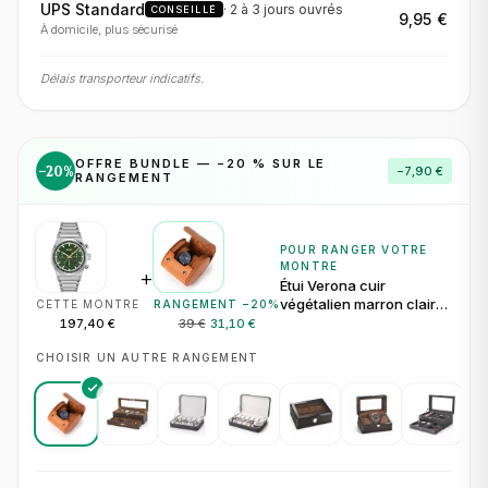
UPS Standard
·
2 à 3 jours
ouvrés
CONSEILLÉ
9,95 €
À domicile, plus sécurisé
Délais transporteur indicatifs.
OFFRE BUNDLE — −
20
% SUR LE
−
20
%
−
7,90 €
RANGEMENT
POUR RANGER VOTRE
MONTRE
+
Étui Verona cuir
végétalien marron clair
CETTE MONTRE
RANGEMENT −
20
%
pour 1 montre
197,40 €
39 €
31,10 €
CHOISIR UN AUTRE RANGEMENT