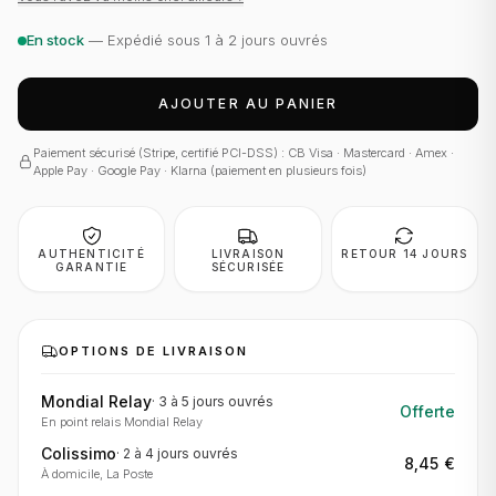
En stock
— Expédié sous 1 à 2 jours ouvrés
AJOUTER AU PANIER
Paiement sécurisé (Stripe, certifié PCI-DSS) : CB Visa · Mastercard · Amex ·
Apple Pay · Google Pay · Klarna (paiement en plusieurs fois)
AUTHENTICITÉ
LIVRAISON
RETOUR 14 JOURS
GARANTIE
SÉCURISÉE
OPTIONS DE LIVRAISON
Mondial Relay
·
3 à 5 jours
ouvrés
Offerte
En point relais Mondial Relay
Colissimo
·
2 à 4 jours
ouvrés
8,45 €
À domicile, La Poste