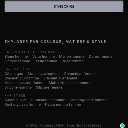
S'INSCRIRE
EXPLORER PAR COULEUR, MATIÈRE & STYLE
PAR COULEUR DE CADRAN
Bleue homme
·
Verte homme
·
Marron homme
·
Dorée femme
·
Or rose femme
·
Bleue femme
·
Rose femme
PAR MATIÈRE
Céramique
·
Céramique homme
·
Céramique femme
·
Bracelet cuir homme
·
Bracelet cuir femme
·
Maille milanaise femme
·
Maille milanaise homme
·
Silicone homme
·
Silicone femme
PAR STYLE
Automatique
·
Automatique homme
·
Chronographe homme
·
Rectangulaire femme
·
Petite montre femme
©
2026
Montres Outlet. Tous droits réservés.