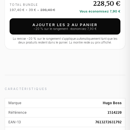
228,50 €
TOTAL BUNDLE
197,40 €
+
39 €
=
236,40 €
Vous économisez
7,90 €
AJOUTER LES 2 AU PANIER
−
20
% sur le rangement : économisez
7,90 €
La remise −
20
% sur le rangement s'applique automatiquement tant que les
deux produits restent dans le panier. La montre reste au prix affiché.
CARACTÉRISTIQUES
Marque
Hugo Boss
Référence
1514220
EAN-13
7613272631792