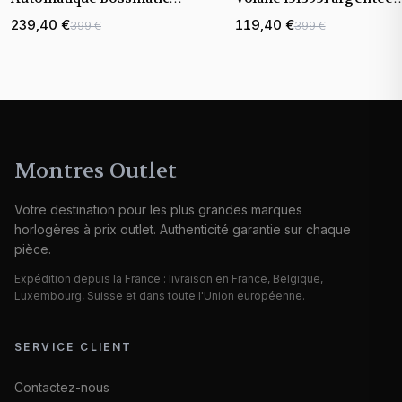
1514178 bicolore bracelet
bracelet maillons acier
239,40 €
119,40 €
399 €
399 €
maillons acier
Montres Outlet
Votre destination pour les plus grandes marques
horlogères à prix outlet. Authenticité garantie sur chaque
pièce.
Expédition depuis la France :
livraison en France, Belgique,
Luxembourg, Suisse
et dans toute l'Union européenne.
SERVICE CLIENT
Contactez-nous