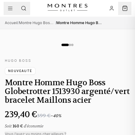
Accueil
/
Montre Hugo Boss homme
/
Montre Homme Hugo Boss Globetrotter 1513930 argenté/vert bracelet Maillons acier
HUGO BOSS
NOUVEAUTÉ
Montre Homme Hugo Boss
Globetrotter 1513930 argenté/vert
bracelet Maillons acier
239,40 €
399 €
−
40
%
Soit
160 €
d'économie
Vous l'avez vu moins cher ailleurs ?