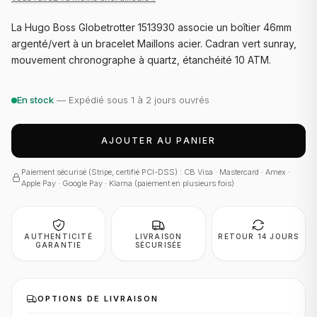
La Hugo Boss Globetrotter 1513930 associe un boîtier 46mm
argenté/vert à un bracelet Maillons acier. Cadran vert sunray,
mouvement chronographe à quartz, étanchéité 10 ATM.
En stock
— Expédié sous 1 à 2 jours ouvrés
AJOUTER AU PANIER
Paiement sécurisé (Stripe, certifié PCI-DSS) : CB Visa · Mastercard · Amex ·
Apple Pay · Google Pay · Klarna (paiement en plusieurs fois)
AUTHENTICITÉ
LIVRAISON
RETOUR 14 JOURS
GARANTIE
SÉCURISÉE
OPTIONS DE LIVRAISON