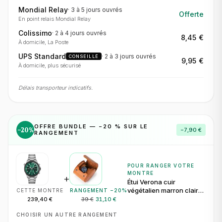
Mondial Relay
·
3 à 5 jours
ouvrés
Offerte
En point relais Mondial Relay
Colissimo
·
2 à 4 jours
ouvrés
8,45 €
À domicile, La Poste
UPS Standard
·
2 à 3 jours
ouvrés
CONSEILLÉ
9,95 €
À domicile, plus sécurisé
Délais transporteur indicatifs.
OFFRE BUNDLE — −
20
% SUR LE
−
20
%
−
7,90 €
RANGEMENT
POUR RANGER VOTRE
MONTRE
+
Étui Verona cuir
végétalien marron clair
CETTE MONTRE
RANGEMENT −
20
%
pour 1 montre
239,40 €
39 €
31,10 €
CHOISIR UN AUTRE RANGEMENT