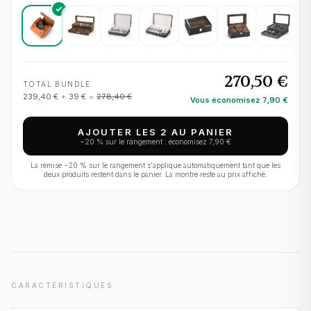
270,50 €
TOTAL BUNDLE
239,40 €
+
39 €
=
278,40 €
Vous économisez
7,90 €
AJOUTER LES 2 AU PANIER
−
20
% sur le rangement : économisez
7,90 €
La remise −
20
% sur le rangement s'applique automatiquement tant que les
deux produits restent dans le panier. La montre reste au prix affiché.
CARACTÉRISTIQUES