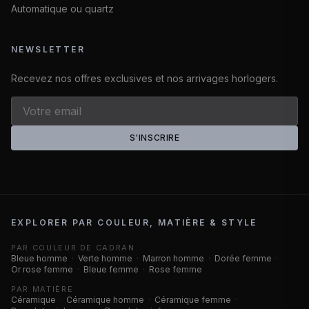
Automatique ou quartz
NEWSLETTER
Recevez nos offres exclusives et nos arrivages horlogers.
S'INSCRIRE
EXPLORER PAR COULEUR, MATIÈRE & STYLE
PAR COULEUR DE CADRAN
Bleue homme
·
Verte homme
·
Marron homme
·
Dorée femme
·
Or rose femme
·
Bleue femme
·
Rose femme
PAR MATIÈRE
Céramique
·
Céramique homme
·
Céramique femme
·