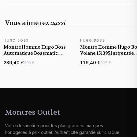
Vous aimerez
aussi
HUGO BOSS
HUGO BOSS
NOUVEAUTÉ
NOUVEAUTÉ
Montre Homme Hugo Boss
Montre Homme Hugo Bo
Automatique Bossmatic
Volane 1513951 argentée
1514178 bicolore bracelet
bracelet maillons acier
239,40 €
119,40 €
399 €
399 €
maillons acier
Montres Outlet
Votre destination pour les plus grandes marques
horlogères à prix outlet. Authenticité garantie sur chaque