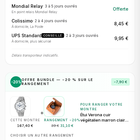
Mondial Relay
·
3 à 5 jours
ouvrés
Offerte
En point relais Mondial Relay
Colissimo
·
2 à 4 jours
ouvrés
8,45 €
À domicile, La Poste
UPS Standard
·
2 à 3 jours
ouvrés
CONSEILLÉ
9,95 €
À domicile, plus sécurisé
Délais transporteur indicatifs.
OFFRE BUNDLE — −
20
% SUR LE
−
20
%
−
7,90 €
RANGEMENT
POUR RANGER VOTRE
MONTRE
+
Étui Verona cuir
végétalien marron clair
CETTE MONTRE
RANGEMENT −
20
%
pour 1 montre
167,40 €
39 €
31,10 €
CHOISIR UN AUTRE RANGEMENT