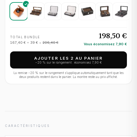
198,50 €
TOTAL BUNDLE
167,40 €
+
39 €
=
206,40 €
Vous économisez
7,90 €
AJOUTER LES 2 AU PANIER
−
20
% sur le rangement : économisez
7,90 €
La remise −
20
% sur le rangement s'applique automatiquement tant que les
deux produits restent dans le panier. La montre reste au prix affiché.
CARACTÉRISTIQUES