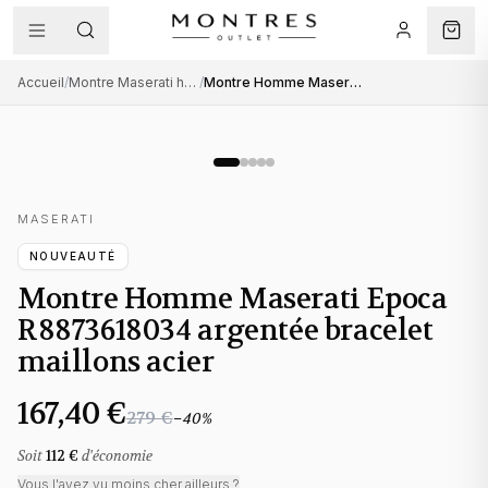
Accueil
/
Montre Maserati homme
/
Montre Homme Maserati Epoca R8873618034 argentée bracelet maillons acier
MASERATI
NOUVEAUTÉ
Montre Homme Maserati Epoca
R8873618034 argentée bracelet
maillons acier
167,40 €
279 €
−
40
%
Soit
112 €
d'économie
Vous l'avez vu moins cher ailleurs ?