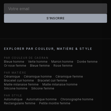
S'INSCRIRE
EXPLORER PAR COULEUR, MATIÈRE & STYLE
PAR COULEUR DE CADRAN
Bleue homme
·
Verte homme
·
Marron homme
·
Dorée femme
·
Or rose femme
·
Bleue femme
·
Rose femme
PAR MATIÈRE
Céramique
·
Céramique homme
·
Céramique femme
·
Bracelet cuir homme
·
Bracelet cuir femme
·
Maille milanaise femme
·
Maille milanaise homme
·
Silicone homme
·
Silicone femme
PAR STYLE
Automatique
·
Automatique homme
·
Chronographe homme
·
Rectangulaire femme
·
Petite montre femme