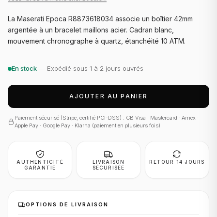
La Maserati Epoca R8873618034 associe un boîtier 42mm
argentée à un bracelet maillons acier. Cadran blanc,
mouvement chronographe à quartz, étanchéité 10 ATM.
En stock
— Expédié sous 1 à 2 jours ouvrés
AJOUTER AU PANIER
Paiement sécurisé (Stripe, certifié PCI-DSS) : CB Visa · Mastercard · Amex ·
Apple Pay · Google Pay · Klarna (paiement en plusieurs fois)
AUTHENTICITÉ
LIVRAISON
RETOUR 14 JOURS
GARANTIE
SÉCURISÉE
OPTIONS DE LIVRAISON