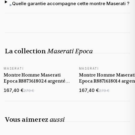
Quelle garantie accompagne cette montre Maserati ?
▸
La collection
Maserati Epoca
MASERATI
MASERATI
NOUVEAUTÉ
NOUVEAUTÉ
Montre Homme Maserati
Montre Homme Maserat
Epoca R8873618024 argentée
Epoca R8871618014 argen
bracelet maillons acier
bracelet cuir
167,40 €
167,40 €
279 €
279 €
Vous aimerez
aussi