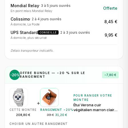
Mondial Relay
·
3 à 5 jours
ouvrés
Offerte
En point relais Mondial Relay
Colissimo
·
2 à 4 jours
ouvrés
8,45 €
À domicile, La Poste
UPS Standard
·
2 à 3 jours
ouvrés
CONSEILLÉ
9,95 €
À domicile, plus sécurisé
Délais transporteur indicatifs.
OFFRE BUNDLE — −
20
% SUR LE
−
20
%
−
7,80 €
RANGEMENT
POUR RANGER VOTRE
MONTRE
+
Étui Verona cuir
végétalien marron clair
CETTE MONTRE
RANGEMENT −
20
%
pour 1 montre
208,80 €
39 €
31,20 €
CHOISIR UN AUTRE RANGEMENT