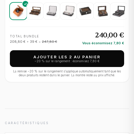
240,00 €
TOTAL BUNDLE
208,80 €
+
39 €
=
247,80 €
Vous économisez
7,80 €
AJOUTER LES 2 AU PANIER
−
20
% sur le rangement : économisez
7,80 €
La remise −
20
% sur le rangement s'applique automatiquement tant que les
deux produits restent dans le panier. La montre reste au prix affiché.
CARACTÉRISTIQUES