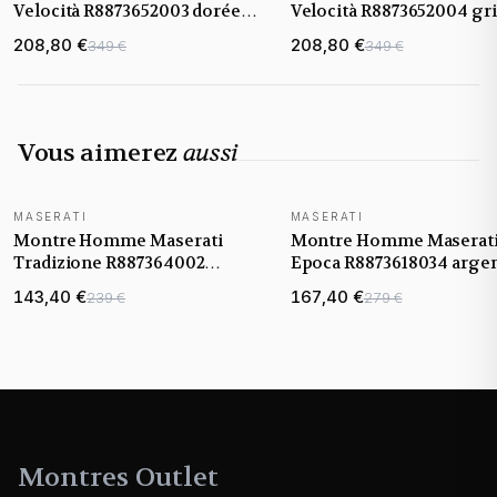
Velocità R8873652003 dorée
Velocità R8873652004 gr
bracelet maillons acier
bracelet maillons acier
208,80 €
208,80 €
349 €
349 €
Vous aimerez
aussi
MASERATI
MASERATI
NOUVEAUTÉ
Montre Homme Maserati
Montre Homme Maserat
Tradizione R887364002
Epoca R8873618034 arge
Chronographe Bracelet acier
bracelet maillons acier
143,40 €
167,40 €
239 €
279 €
Montres Outlet