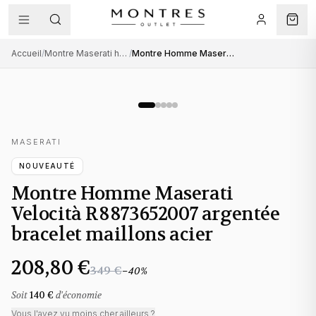
Accueil
/
Montre Maserati homme
/
Montre Homme Maserati Velocità R8873652007 argentée bracelet maillons acier
MASERATI
NOUVEAUTÉ
Montre Homme Maserati
Velocità R8873652007 argentée
bracelet maillons acier
208,80 €
349 €
−
40
%
Soit
140 €
d'économie
Vous l'avez vu moins cher ailleurs ?