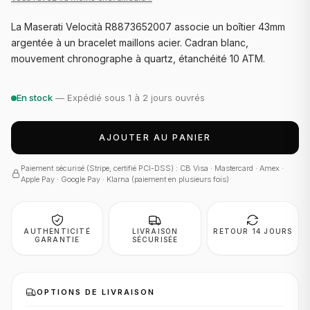
La Maserati Velocità R8873652007 associe un boîtier 43mm
argentée à un bracelet maillons acier. Cadran blanc,
mouvement chronographe à quartz, étanchéité 10 ATM.
En stock
— Expédié sous 1 à 2 jours ouvrés
AJOUTER AU PANIER
Paiement sécurisé (Stripe, certifié PCI-DSS) : CB Visa · Mastercard · Amex ·
Apple Pay · Google Pay · Klarna (paiement en plusieurs fois)
AUTHENTICITÉ
LIVRAISON
RETOUR 14 JOURS
GARANTIE
SÉCURISÉE
OPTIONS DE LIVRAISON