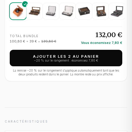
132,00 €
TOTAL BUNDLE
100,80 €
+
39 €
=
139,80 €
Vous économisez
7,80 €
AJOUTER LES 2 AU PANIER
−
20
% sur le rangement : économisez
7,80 €
La remise −
20
% sur le rangement s'applique automatiquement tant que les
deux produits restent dans le panier. La montre reste au prix affiché.
CARACTÉRISTIQUES