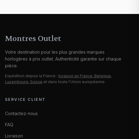
Montres Outlet
Votre destination pour les plus grandes marques
horlogères à prix outlet. Authenticité garantie sur chaque
pièce.
Expédition depuis la France :
livraison en France, Belgique,
Luxembourg, Suisse
et dans toute l'Union européenne.
SERVICE CLIENT
Contactez-nous
FAQ
Livraison