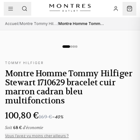
Accueil
/
Montre Tommy Hilfiger homme
/
Montre Homme Tommy Hilfiger Stewart 1710629 bracelet cuir marron cadran bleu multifonctions
TOMMY HILFIGER
Montre Homme Tommy Hilfiger
Stewart 1710629 bracelet cuir
marron cadran bleu
multifonctions
100,80 €
169 €
−
40
%
Soit
68 €
d'économie
Vous l'avez vu moins cher ailleurs ?