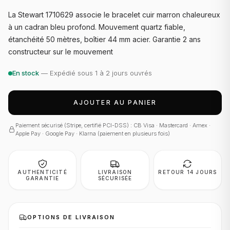
La Stewart 1710629 associe le bracelet cuir marron chaleureux
à un cadran bleu profond. Mouvement quartz fiable,
étanchéité 50 mètres, boîtier 44 mm acier. Garantie 2 ans
constructeur sur le mouvement
En stock
— Expédié sous 1 à 2 jours ouvrés
AJOUTER AU PANIER
Paiement sécurisé (Stripe, certifié PCI-DSS) : CB Visa · Mastercard · Amex ·
Apple Pay · Google Pay · Klarna (paiement en plusieurs fois)
AUTHENTICITÉ
LIVRAISON
RETOUR 14 JOURS
GARANTIE
SÉCURISÉE
OPTIONS DE LIVRAISON