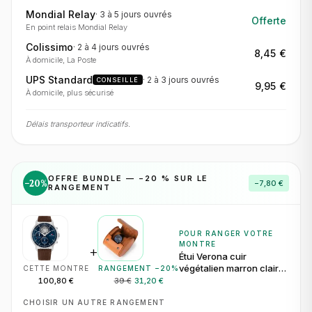
Mondial Relay
·
3 à 5 jours
ouvrés
Offerte
En point relais Mondial Relay
Colissimo
·
2 à 4 jours
ouvrés
8,45 €
À domicile, La Poste
UPS Standard
·
2 à 3 jours
ouvrés
CONSEILLÉ
9,95 €
À domicile, plus sécurisé
Délais transporteur indicatifs.
OFFRE BUNDLE — −
20
% SUR LE
−
20
%
−
7,80 €
RANGEMENT
POUR RANGER VOTRE
MONTRE
+
Étui Verona cuir
végétalien marron clair
CETTE MONTRE
RANGEMENT −
20
%
pour 1 montre
100,80 €
39 €
31,20 €
CHOISIR UN AUTRE RANGEMENT