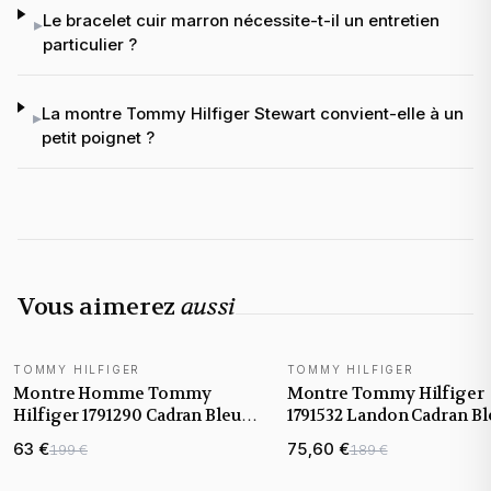
Le bracelet cuir marron nécessite-t-il un entretien
▸
particulier ?
La montre Tommy Hilfiger Stewart convient-elle à un
▸
petit poignet ?
Vous aimerez
aussi
TOMMY HILFIGER
TOMMY HILFIGER
VENTE FLASH
Montre Homme Tommy
Montre Tommy Hilfiger
Hilfiger 1791290 Cadran Bleu
1791532 Landon Cadran Bl
Squelette et Cuir Brun
Bracelet Cuir Marron
63 €
75,60 €
199 €
189 €