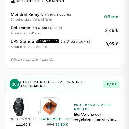
OPTIONS DE LIVRAISON
Mondial Relay
·
3 à 5 jours
ouvrés
Offerte
En point relais Mondial Relay
Colissimo
·
2 à 4 jours
ouvrés
8,45 €
À domicile, La Poste
UPS Standard
·
2 à 3 jours
ouvrés
CONSEILLÉ
9,95 €
À domicile, plus sécurisé
Délais transporteur indicatifs.
OFFRE BUNDLE — −
20
% SUR LE
−
20
%
−
8,10 €
RANGEMENT
POUR RANGER VOTRE
MONTRE
+
Étui Verona cuir
végétalien marron clair
CETTE MONTRE
RANGEMENT −
20
%
pour 1 montre
111,60 €
39 €
30,90 €