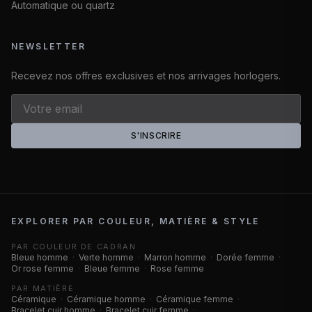
Automatique ou quartz
NEWSLETTER
Recevez nos offres exclusives et nos arrivages horlogers.
S'INSCRIRE
EXPLORER PAR COULEUR, MATIÈRE & STYLE
PAR COULEUR DE CADRAN
Bleue homme
·
Verte homme
·
Marron homme
·
Dorée femme
·
Or rose femme
·
Bleue femme
·
Rose femme
PAR MATIÈRE
Céramique
·
Céramique homme
·
Céramique femme
·
Bracelet cuir homme
·
Bracelet cuir femme
·