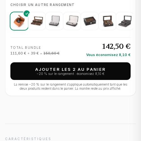
CHOISIR UN AUTRE RANGEMENT
142,50 €
TOTAL BUNDLE
111,60 €
+
39 €
=
150,60 €
Vous économisez
8,10 €
AJOUTER LES 2 AU PANIER
−
20
% sur le rangement : économisez
8,10 €
La remise −
20
% sur le rangement s'applique automatiquement tant que les
deux produits restent dans le panier. La montre reste au prix affiché.
CARACTÉRISTIQUES