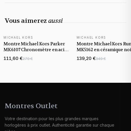
Vous aimerez
aussi
MICHAEL KORS
MICHAEL KORS
Montre Michael Kors Parker
Montre Michael Kors Ru
MK6107 Chronomètre en acier
MK5162 en céramique no
noir
111,60 €
139,20 €
279 €
349 €
Montres Outlet
Votre destination pour les plus grandes marques
horlogères à prix outlet. Authenticité garantie sur chaque