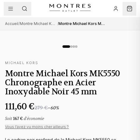
Accueil
/
Montre Michael Kors femme
/
Montre Michael Kors MK5550 Chronographe en Acier Inoxydable Noir 45 mm
MICHAEL KORS
Montre Michael Kors MK5550
Chronographe en Acier
Inoxydable Noir 45 mm
111,60 €
279 €
−
60
%
Soit
167 €
d'économie
Vous l'avez vu moins cher ailleurs ?
Le cadran noir profond de la Michael Kors MK5550 se