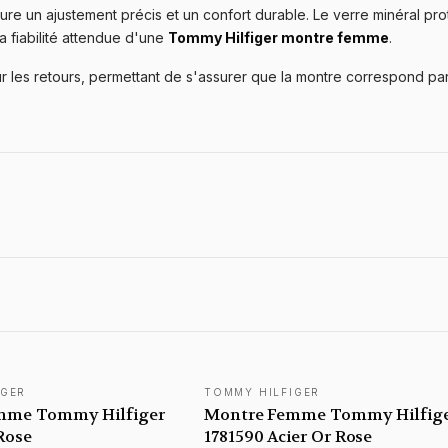
ure un ajustement précis et un confort durable. Le verre minéral p
a fiabilité attendue d'une
Tommy Hilfiger montre femme
.
 les retours, permettant de s'assurer que la montre correspond parf
IGER
TOMMY HILFIGER
mme Tommy Hilfiger
Montre Femme Tommy Hilfig
Rose
1781590 Acier Or Rose