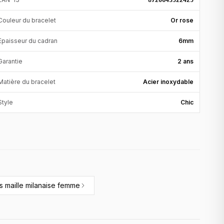
8720643522425
Couleur du bracelet
Or rose
Epaisseur du cadran
6mm
Garantie
2 ans
Matière du bracelet
Acier inoxydable
Style
Chic
s maille milanaise femme