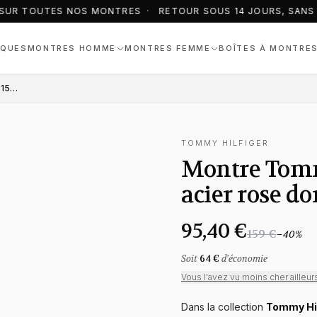
SUR TOUTES NOS MONTRES · RETOUR SOUS 14 JOURS, SANS 
QUES
MONTRES HOMME
MONTRES FEMME
BOÎTES À MONTRE
Montre Tommy Hilfiger 1782158 en acier rose doré et maille milanaise
TOMMY HILFIGER
Montre Tomm
acier rose do
95,40 €
159 €
−
40
%
Soit
64 €
d'économie
Vous l'avez vu moins cher ailleur
Dans la collection
Tommy Hi