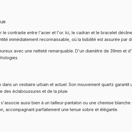
que
r le contraste entre l'acier et l'or. Ici, le cadran et le bracelet décl
é immédiatement reconnaissable, où la lisibilité est assurée par des
aleureux avec une netteté remarquable. D'un diamètre de 39mm et d
phologies.
 dans un vestiaire urbain et actuel. Son mouvement quartz garantit une
ge des éclaboussures et de la pluie.
lle s'associe aussi bien à un tailleur-pantalon ou une chemise blanc
tion, accompagnant parfaitement une tenue sobre et élégante.