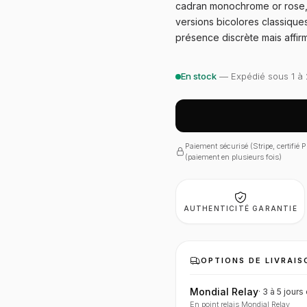
cadran monochrome or rose,
versions bicolores classique
présence discrète mais affirm
En stock
— Expédié sous 1 à 
Paiement sécurisé (Stripe, certifié
(paiement en plusieurs fois)
AUTHENTICITÉ GARANTIE
OPTIONS DE LIVRAIS
Mondial Relay
·
3 à 5 jours
En point relais Mondial Relay