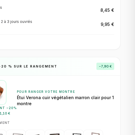
s
8,45 €
·
2 à 3 jours
ouvrés
9,95 €
−
20
% SUR LE RANGEMENT
−
7,90 €
POUR RANGER VOTRE MONTRE
Étui Verona cuir végétalien marron clair pour 1
montre
NT −
20
%
1,10 €
EMENT