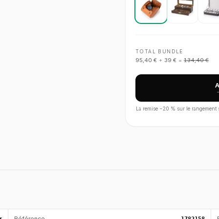
TOTAL BUNDLE
95,40 €
+
39 €
=
134,40 €
La remise −
20
% sur le rangement s'
r
Référence