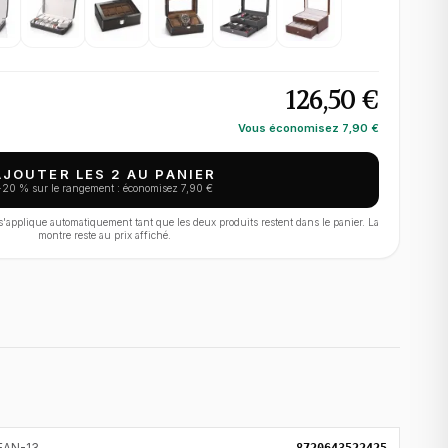
126,50 €
Vous économisez
7,90 €
AJOUTER LES 2 AU PANIER
−
20
% sur le rangement : économisez
7,90 €
applique automatiquement tant que les deux produits restent dans le panier. La
montre reste au prix affiché.
EAN-13