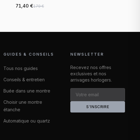
71,40 €
179 €
GUIDES & CONSEILS
NEWSLETTER
Recevez nos offres
Tous nos guides
exclusives et nos
Conseils & entretien
arrivages horlogers.
Buée dans une montre
Choisir une montre
S'INSCRIRE
étanche
Automatique ou quartz