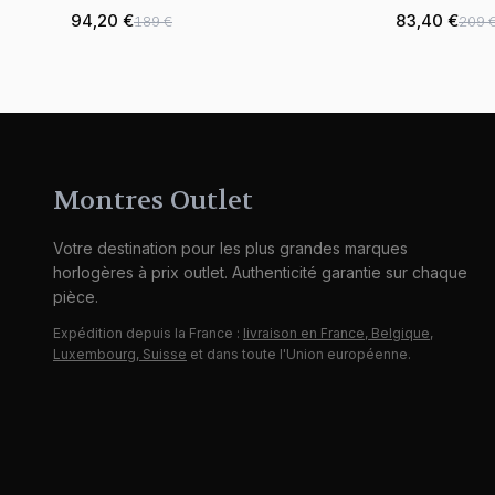
94,20 €
83,40 €
189 €
209 
Montres Outlet
Votre destination pour les plus grandes marques
horlogères à prix outlet. Authenticité garantie sur chaque
pièce.
Expédition depuis la France :
livraison en France, Belgique,
Luxembourg, Suisse
et dans toute l'Union européenne.