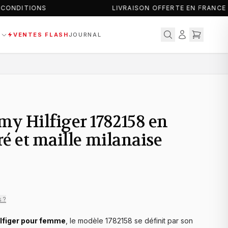
CONDITIONS
LIVRAISON OFFERTE EN FRANCE 
S
VENTES FLASH
JOURNAL
y Hilfiger 1782158 en
ré et maille milanaise
s ?
lfiger pour femme
, le modèle 1782158 se définit par son