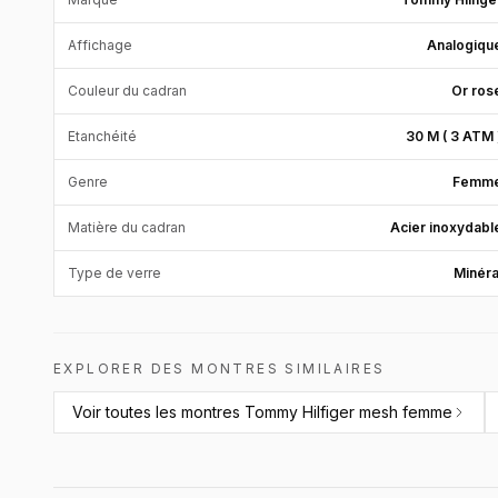
Affichage
Analogiqu
Couleur du cadran
Or ros
Etanchéité
30 M ( 3 ATM 
Genre
Femm
Matière du cadran
Acier inoxydabl
Type de verre
Minéra
EXPLORER DES MONTRES SIMILAIRES
Voir toutes les
montres Tommy Hilfiger mesh femme