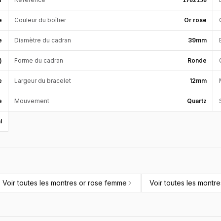
1782158
e
Couleur du boîtier
Or rose
e
Diamètre du cadran
39mm
)
Forme du cadran
Ronde
e
Largeur du bracelet
12mm
e
Mouvement
Quartz
l
Voir toutes les
montres or rose femme
Voir toutes les
montre