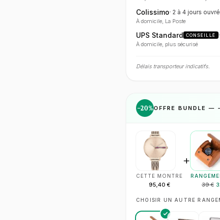
Colissimo
·
2 à 4 jours
ouvré
À domicile, La Poste
UPS Standard
CONSEILLÉ
À domicile, plus sécurisé
Délais transporteur indicatifs.
−
20
%
OFFRE BUNDLE — 
+
CETTE MONTRE
RANGEME
95,40 €
39 €
3
CHOISIR UN AUTRE RANG