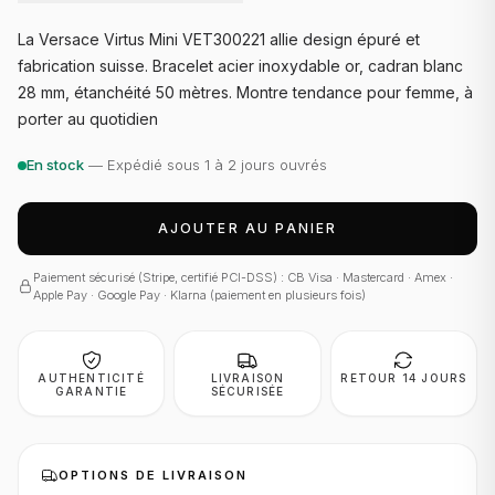
La Versace Virtus Mini VET300221 allie design épuré et
fabrication suisse. Bracelet acier inoxydable or, cadran blanc
28 mm, étanchéité 50 mètres. Montre tendance pour femme, à
porter au quotidien
En stock
— Expédié sous 1 à 2 jours ouvrés
AJOUTER AU PANIER
Paiement sécurisé (Stripe, certifié PCI-DSS) : CB Visa · Mastercard · Amex ·
Apple Pay · Google Pay · Klarna (paiement en plusieurs fois)
AUTHENTICITÉ
LIVRAISON
RETOUR 14 JOURS
GARANTIE
SÉCURISÉE
OPTIONS DE LIVRAISON