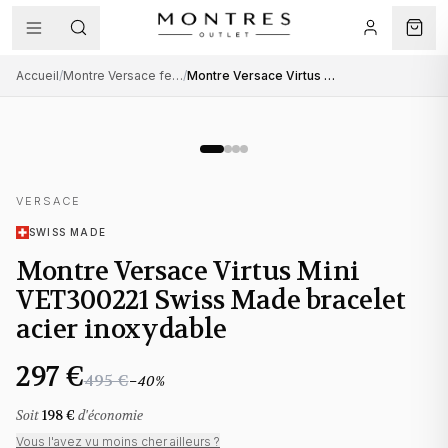
Accueil
/
Montre Versace femme
/
Montre Versace Virtus Mini VET300221 Swiss Made bracelet acier inoxydable
VERSACE
SWISS MADE
Montre Versace Virtus Mini
VET300221 Swiss Made bracelet
acier inoxydable
297 €
495 €
−
40
%
Soit
198 €
d'économie
Vous l'avez vu moins cher ailleurs ?