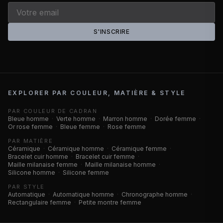
S'INSCRIRE
EXPLORER PAR COULEUR, MATIÈRE & STYLE
PAR COULEUR DE CADRAN
Bleue homme
·
Verte homme
·
Marron homme
·
Dorée femme
·
Or rose femme
·
Bleue femme
·
Rose femme
PAR MATIÈRE
Céramique
·
Céramique homme
·
Céramique femme
·
Bracelet cuir homme
·
Bracelet cuir femme
·
Maille milanaise femme
·
Maille milanaise homme
·
Silicone homme
·
Silicone femme
PAR STYLE
Automatique
·
Automatique homme
·
Chronographe homme
·
Rectangulaire femme
·
Petite montre femme