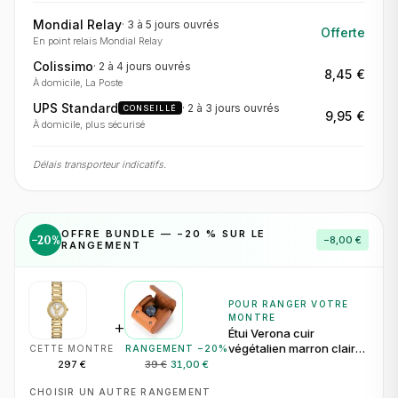
Mondial Relay
·
3 à 5 jours
ouvrés
Offerte
En point relais Mondial Relay
Colissimo
·
2 à 4 jours
ouvrés
8,45 €
À domicile, La Poste
UPS Standard
·
2 à 3 jours
ouvrés
CONSEILLÉ
9,95 €
À domicile, plus sécurisé
Délais transporteur indicatifs.
OFFRE BUNDLE — −
20
% SUR LE
−
20
%
−
8,00 €
RANGEMENT
POUR RANGER VOTRE
MONTRE
+
Étui Verona cuir
végétalien marron clair
CETTE MONTRE
RANGEMENT −
20
%
pour 1 montre
297 €
39 €
31,00 €
CHOISIR UN AUTRE RANGEMENT