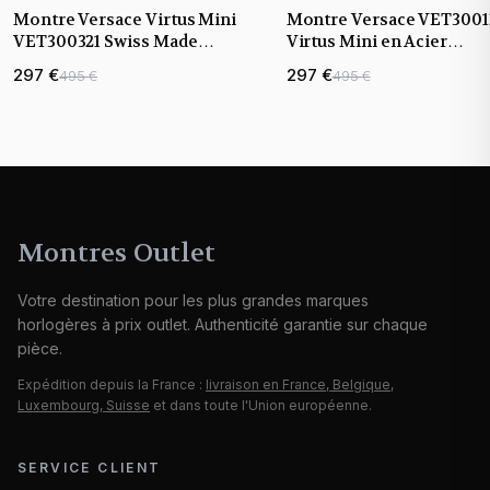
Montre Versace Virtus Mini
Montre Versace VET3001
VET300321 Swiss Made
Virtus Mini en Acier
bracelet acier inoxydable
Inoxydable Poli
297 €
297 €
495 €
495 €
Montres Outlet
Votre destination pour les plus grandes marques
horlogères à prix outlet. Authenticité garantie sur chaque
pièce.
Expédition depuis la France :
livraison en France, Belgique,
Luxembourg, Suisse
et dans toute l'Union européenne.
SERVICE CLIENT