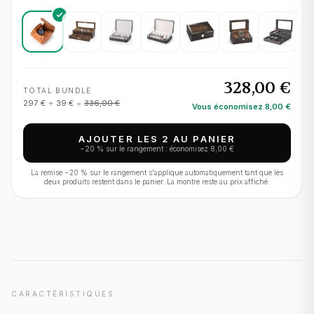
328,00 €
TOTAL BUNDLE
297 €
+
39 €
=
336,00 €
Vous économisez
8,00 €
AJOUTER LES 2 AU PANIER
−
20
% sur le rangement : économisez
8,00 €
La remise −
20
% sur le rangement s'applique automatiquement tant que les
deux produits restent dans le panier. La montre reste au prix affiché.
CARACTÉRISTIQUES