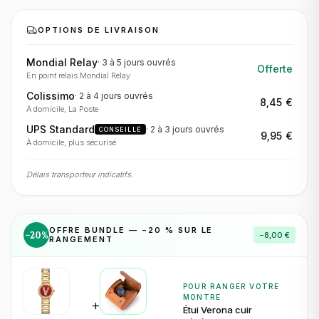
OPTIONS DE LIVRAISON
Mondial Relay
·
3 à 5 jours
ouvrés
Offerte
En point relais Mondial Relay
Colissimo
·
2 à 4 jours
ouvrés
8,45 €
À domicile, La Poste
UPS Standard
·
2 à 3 jours
ouvrés
CONSEILLÉ
9,95 €
À domicile, plus sécurisé
Délais transporteur indicatifs.
OFFRE BUNDLE — −
20
% SUR LE
−
20
%
−
8,00 €
RANGEMENT
POUR RANGER VOTRE
MONTRE
+
Étui Verona cuir