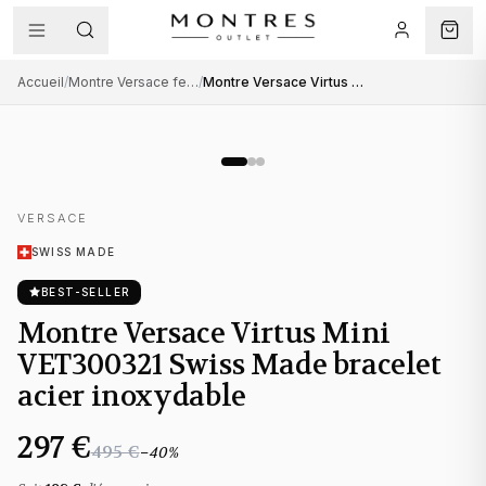
Accueil
/
Montre Versace femme
/
Montre Versace Virtus Mini VET300321 Swiss Made bracelet acier inoxydable
VERSACE
SWISS MADE
BEST-SELLER
Montre Versace Virtus Mini
VET300321 Swiss Made bracelet
acier inoxydable
297 €
495 €
−
40
%