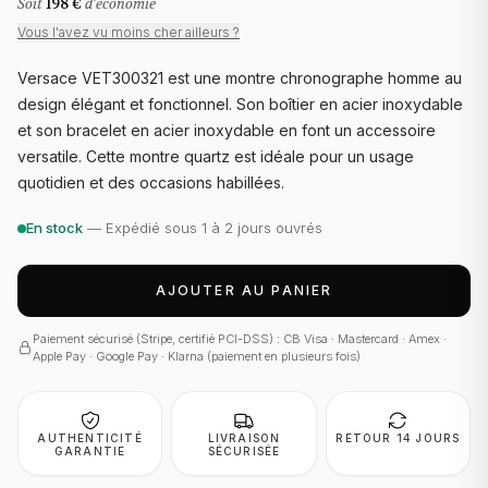
Soit
198 €
d'économie
Vous l'avez vu moins cher ailleurs ?
Versace VET300321 est une montre chronographe homme au
design élégant et fonctionnel. Son boîtier en acier inoxydable
et son bracelet en acier inoxydable en font un accessoire
versatile. Cette montre quartz est idéale pour un usage
quotidien et des occasions habillées.
En stock
— Expédié sous 1 à 2 jours ouvrés
AJOUTER AU PANIER
Paiement sécurisé (Stripe, certifié PCI-DSS) : CB Visa · Mastercard · Amex ·
Apple Pay · Google Pay · Klarna (paiement en plusieurs fois)
AUTHENTICITÉ
LIVRAISON
RETOUR 14 JOURS
GARANTIE
SÉCURISÉE