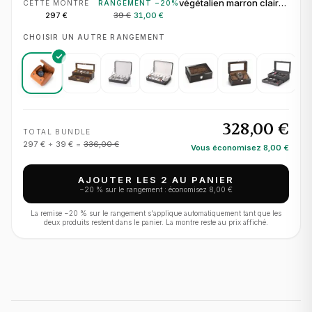
végétalien marron clair
CETTE MONTRE
RANGEMENT −
20
%
pour 1 montre
297 €
39 €
31,00 €
CHOISIR UN AUTRE RANGEMENT
328,00 €
TOTAL BUNDLE
297 €
+
39 €
=
336,00 €
Vous économisez
8,00 €
AJOUTER LES 2 AU PANIER
−
20
% sur le rangement : économisez
8,00 €
La remise −
20
% sur le rangement s'applique automatiquement tant que les
deux produits restent dans le panier. La montre reste au prix affiché.