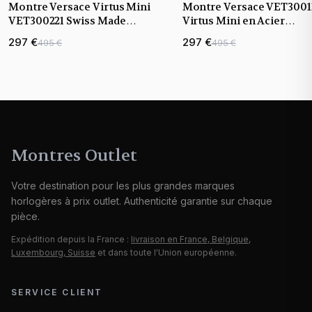
Montre Versace Virtus Mini
Montre Versace VET3001
VET300221 Swiss Made
Virtus Mini en Acier
bracelet acier inoxydable
Inoxydable Poli
297 €
297 €
495 €
495 €
Montres Outlet
Votre destination pour les plus grandes marques
horlogères à prix outlet. Authenticité garantie sur chaque
pièce.
Expédition depuis la France :
livraison en France, Belgique,
Luxembourg, Suisse
et dans toute l'Union européenne.
SERVICE CLIENT