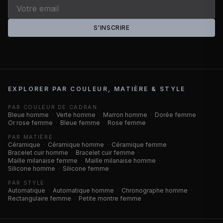
S'INSCRIRE
EXPLORER PAR COULEUR, MATIÈRE & STYLE
PAR COULEUR DE CADRAN
Bleue homme
·
Verte homme
·
Marron homme
·
Dorée femme
·
Or rose femme
·
Bleue femme
·
Rose femme
PAR MATIÈRE
Céramique
·
Céramique homme
·
Céramique femme
·
Bracelet cuir homme
·
Bracelet cuir femme
·
Maille milanaise femme
·
Maille milanaise homme
·
Silicone homme
·
Silicone femme
PAR STYLE
Automatique
·
Automatique homme
·
Chronographe homme
·
Rectangulaire femme
·
Petite montre femme