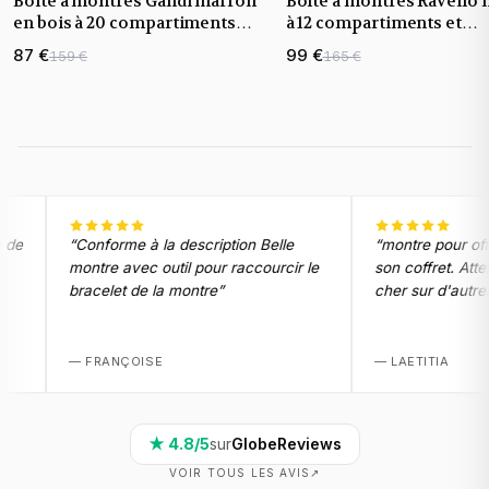
Boîte à montres Gandi marron
Boîte à montres Ravello 
en bois à 20 compartiments
à 12 compartiments et
avec tiroir et couvercle vitré
couvercle vitré
87 €
99 €
159 €
165 €
e
“
Conforme à la description Belle
“
montre pour offrir.
montre avec outil pour raccourcir le
son coffret. Attenti
bracelet de la montre
”
cher sur d'autres s
t
—
FRANÇOISE
—
LAETITIA
★
4.8
/5
sur
GlobeReviews
VOIR TOUS LES AVIS
↗