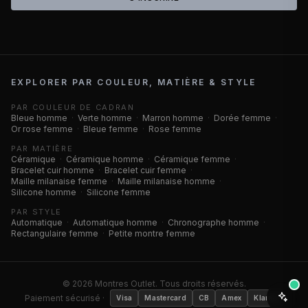
EXPLORER PAR COULEUR, MATIÈRE & STYLE
PAR COULEUR DE CADRAN
Bleue homme
·
Verte homme
·
Marron homme
·
Dorée femme
·
Or rose femme
·
Bleue femme
·
Rose femme
PAR MATIÈRE
Céramique
·
Céramique homme
·
Céramique femme
·
Bracelet cuir homme
·
Bracelet cuir femme
·
Maille milanaise femme
·
Maille milanaise homme
·
Silicone homme
·
Silicone femme
PAR STYLE
Automatique
·
Automatique homme
·
Chronographe homme
·
Rectangulaire femme
·
Petite montre femme
©
2026
Montres Outlet. Tous droits réservés.
Paiement sécurisé ·
Visa
Mastercard
CB
Amex
Klarna