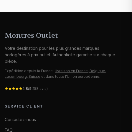
Montres Outlet
Votre destination pour les plus grandes marques
horlogères à prix outlet. Authenticité garantie sur chaque
pièce.
Expédition depuis la France :
livraison en France, Belgique,
Luxembourg, Suisse
et dans toute l'Union européenne.
4.8
/5
(
158
avis)
SERVICE CLIENT
Contactez-nous
FAQ