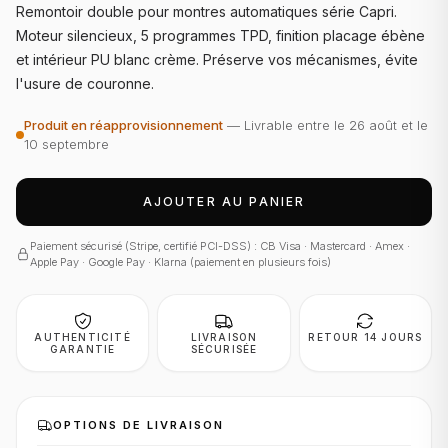
Remontoir double pour montres automatiques série Capri.
Moteur silencieux, 5 programmes TPD, finition placage ébène
et intérieur PU blanc crème. Préserve vos mécanismes, évite
l'usure de couronne.
Produit en réapprovisionnement
— Livrable entre le
26 août
et le
10 septembre
AJOUTER AU PANIER
Paiement sécurisé (Stripe, certifié PCI-DSS) : CB Visa · Mastercard · Amex ·
Apple Pay · Google Pay · Klarna (paiement en plusieurs fois)
AUTHENTICITÉ
LIVRAISON
RETOUR 14 JOURS
GARANTIE
SÉCURISÉE
OPTIONS DE LIVRAISON