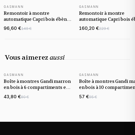
GASMANN
GASMANN
NOUVEAUTÉ
NOUVEAUTÉ
Remontoir à montre
Remontoir à montre
automatique Capri bois ébène
automatique Capri bois 
1 montre
2 montres
96,60 €
160,20 €
149 €
229 €
Vous aimerez
aussi
GASMANN
GASMANN
NOUVEAUTÉ
NOUVEAUTÉ
Boîte à montres Gandi marron
Boîte à montres Gandi m
en bois à 6 compartiments et
en bois à 10 compartimen
couvercle vitré
couvercle vitré
43,80 €
57 €
80 €
95 €