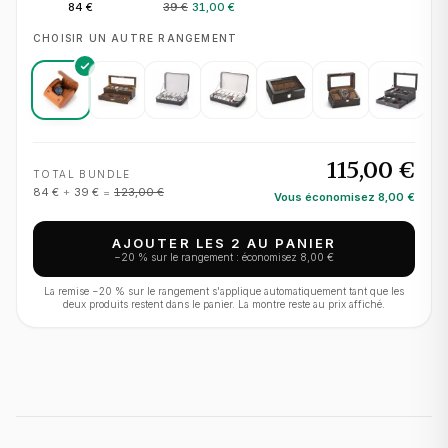
pour 1 montre
84 €
39 €
31,00 €
CHOISIR UN AUTRE RANGEMENT
115,00 €
TOTAL BUNDLE
84 €
+
39 €
=
123,00 €
Vous économisez
8,00 €
AJOUTER LES 2 AU PANIER
−
20
% sur le rangement : économisez
8,00 €
La remise −
20
% sur le rangement s'applique automatiquement tant que les
deux produits restent dans le panier. La montre reste au prix affiché.