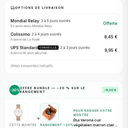
OPTIONS DE LIVRAISON
Mondial Relay
·
3 à 5 jours
ouvrés
Offerte
En point relais Mondial Relay
Colissimo
·
2 à 4 jours
ouvrés
8,45 €
À domicile, La Poste
UPS Standard
·
2 à 3 jours
ouvrés
CONSEILLÉ
9,95 €
À domicile, plus sécurisé
Délais transporteur indicatifs.
OFFRE BUNDLE — −
20
% SUR LE
−
20
%
−
8,00 €
RANGEMENT
POUR RANGER VOTRE
MONTRE
+
Étui Verona cuir
végétalien marron clair
CETTE MONTRE
RANGEMENT −
20
%