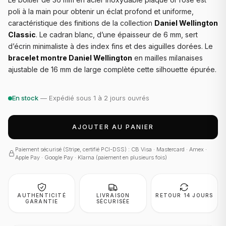
poli à la main pour obtenir un éclat profond et uniforme,
caractéristique des finitions de la collection
Daniel Wellington
Classic
. Le cadran blanc, d’une épaisseur de 6 mm, sert
d’écrin minimaliste à des index fins et des aiguilles dorées. Le
bracelet montre Daniel Wellington
en mailles milanaises
ajustable de 16 mm de large complète cette silhouette épurée.
En stock
— Expédié sous 1 à 2 jours ouvrés
AJOUTER AU PANIER
Paiement sécurisé (Stripe, certifié PCI-DSS) : CB Visa · Mastercard · Amex ·
Apple Pay · Google Pay · Klarna (paiement en plusieurs fois)
AUTHENTICITÉ
LIVRAISON
RETOUR 14 JOURS
GARANTIE
SÉCURISÉE