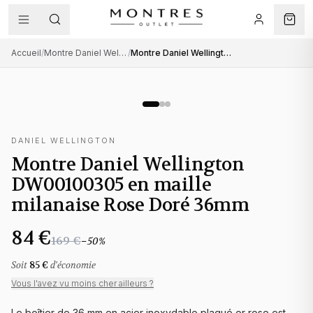
Accueil
/
Montre Daniel Wellington femme
/
Montre Daniel Wellington DW00100305 en maille milanaise Rose Doré 36mm
DANIEL WELLINGTON
Montre Daniel Wellington
DW00100305 en maille
milanaise Rose Doré 36mm
84 €
169 €
−
50
%
Soit
85 €
d'économie
Vous l'avez vu moins cher ailleurs ?
Le boîtier de 36 mm en acier inoxydable plaqué or rose est