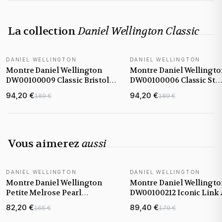
La collection
Daniel Wellington Classic
DANIEL WELLINGTON
DANIEL WELLINGTON
Montre Daniel Wellington
Montre Daniel Wellingto
DW00100009 Classic Bristol
DW00100006 Classic St
40mm en Acier Argenté et
Mawes avec Bracelet en C
94,20 €
94,20 €
189 €
189 €
Cuir Marron
Marron
Vous aimerez
aussi
DANIEL WELLINGTON
DANIEL WELLINGTON
Montre Daniel Wellington
Montre Daniel Wellingto
Petite Melrose Pearl
DW00100212 Iconic Link 
DW00100513 cadran nacre
Poli Or Rose 32mm
82,20 €
89,40 €
165 €
179 €
rose maille milanaise