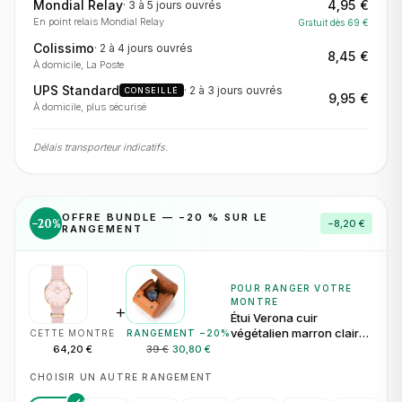
Mondial Relay
4,95 €
·
3 à 5 jours
ouvrés
En point relais Mondial Relay
Gratuit dès
69
€
Colissimo
·
2 à 4 jours
ouvrés
8,45 €
À domicile, La Poste
UPS Standard
·
2 à 3 jours
ouvrés
CONSEILLÉ
9,95 €
À domicile, plus sécurisé
Délais transporteur indicatifs.
OFFRE BUNDLE — −
20
% SUR LE
−
20
%
−
8,20 €
RANGEMENT
POUR RANGER VOTRE
MONTRE
+
Étui Verona cuir
végétalien marron clair
CETTE MONTRE
RANGEMENT −
20
%
pour 1 montre
64,20 €
39 €
30,80 €
CHOISIR UN AUTRE RANGEMENT