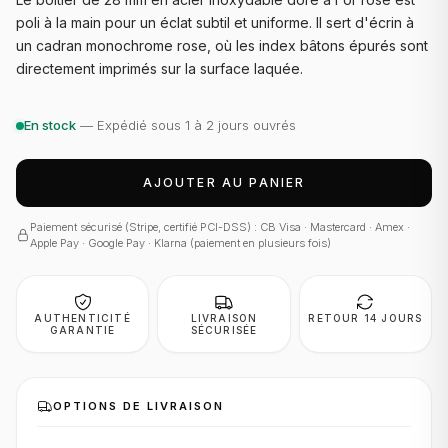
poli à la main pour un éclat subtil et uniforme. Il sert d'écrin à
un cadran monochrome rose, où les index bâtons épurés sont
directement imprimés sur la surface laquée.
En stock
— Expédié sous 1 à 2 jours ouvrés
AJOUTER AU PANIER
Paiement sécurisé (Stripe, certifié PCI-DSS) : CB Visa · Mastercard · Amex ·
Apple Pay · Google Pay · Klarna (paiement en plusieurs fois)
AUTHENTICITÉ
LIVRAISON
RETOUR 14 JOURS
GARANTIE
SÉCURISÉE
OPTIONS DE LIVRAISON