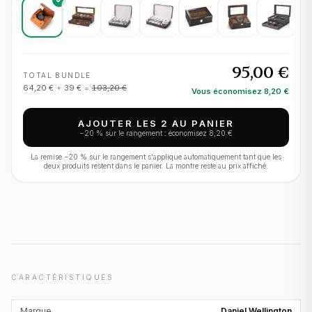
95,00 €
TOTAL BUNDLE
64,20 €
+
39 €
=
103,20 €
Vous économisez
8,20 €
AJOUTER LES 2 AU PANIER
−
20
% sur le rangement : économisez
8,20 €
La remise −
20
% sur le rangement s'applique automatiquement tant que les
deux produits restent dans le panier. La montre reste au prix affiché.
CARACTÉRISTIQUES
Marque
Daniel Wellington