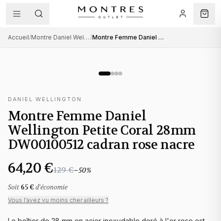
Accueil
/
Montre Daniel Wellington femme
/
Montre Femme Daniel Wellington Petite Coral 28mm DW00100512 cadran rose nacre
DANIEL WELLINGTON
Montre Femme Daniel
Wellington Petite Coral 28mm
DW00100512 cadran rose nacre
64,20 €
129 €
−
50
%
Soit
65 €
d'économie
Vous l'avez vu moins cher ailleurs ?
Le boîtier de 28 mm en acier inoxydable doré à l'or rose est