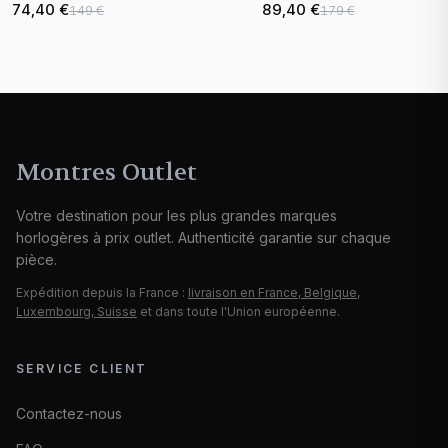
74,40 €
89,40 €
149 €
179 €
nacre
bracelet nylon
Montres Outlet
Votre destination pour les plus grandes marques
horlogères à prix outlet. Authenticité garantie sur chaque
pièce.
Expédition depuis la France :
livraison en France, Belgique,
Luxembourg, Suisse
et dans toute l'Union européenne.
SERVICE CLIENT
Contactez-nous