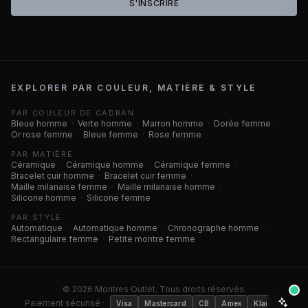
S'INSCRIRE
EXPLORER PAR COULEUR, MATIÈRE & STYLE
PAR COULEUR DE CADRAN
Bleue homme
·
Verte homme
·
Marron homme
·
Dorée femme
·
Or rose femme
·
Bleue femme
·
Rose femme
PAR MATIÈRE
Céramique
·
Céramique homme
·
Céramique femme
·
Bracelet cuir homme
·
Bracelet cuir femme
·
Maille milanaise femme
·
Maille milanaise homme
·
Silicone homme
·
Silicone femme
PAR STYLE
Automatique
·
Automatique homme
·
Chronographe homme
·
Rectangulaire femme
·
Petite montre femme
©
2026
Montres Outlet. Tous droits réservés.
Paiement sécurisé ·
Visa
Mastercard
CB
Amex
Klarna