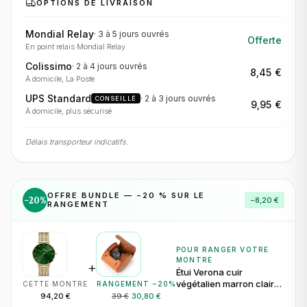
OPTIONS DE LIVRAISON
Mondial Relay
·
3 à 5 jours
ouvrés
Offerte
En point relais Mondial Relay
Colissimo
·
2 à 4 jours
ouvrés
8,45 €
À domicile, La Poste
UPS Standard
·
2 à 3 jours
ouvrés
CONSEILLÉ
9,95 €
À domicile, plus sécurisé
Délais transporteur indicatifs.
OFFRE BUNDLE — −
20
% SUR LE
−
20
%
−
8,20 €
RANGEMENT
POUR RANGER VOTRE
MONTRE
+
Étui Verona cuir
végétalien marron clair
CETTE MONTRE
RANGEMENT −
20
%
pour 1 montre
94,20 €
39 €
30,80 €