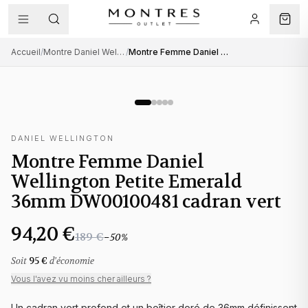
Accueil
/
Montre Daniel Wellington femme
/
Montre Femme Daniel Wellington Petite Emerald 36mm DW00100481 cadran vert
DANIEL WELLINGTON
Montre Femme Daniel
Wellington Petite Emerald
36mm DW00100481 cadran vert
94,20 €
189 €
−
50
%
Soit
95 €
d'économie
Vous l'avez vu moins cher ailleurs ?
Un cadran vert profond et un boîtier doré de 36mm définissent