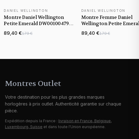
DANIEL WELLINGTON
DANIEL WELLINGTON
Montre Daniel Wellington
Montre Femme Daniel
Petite Emerald DW00100479
Wellington Petite Emera
cadran vert 28mm maille
32mm DW00100480 cadr
89,40 €
89,40 €
179 €
179 €
milanaise
vert
Montres Outlet
Votre destination pour les plus grandes marques
horlogères à prix outlet. Authenticité garantie sur chaque
pièce.
Expédition depuis la France :
livraison en France, Belgique,
Luxembourg, Suisse
et dans toute l'Union européenne.