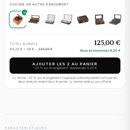
CHOISIR UN AUTRE RANGEMENT
125,00 €
TOTAL BUNDLE
94,20 €
+
39 €
=
133,20 €
Vous économisez
8,20 €
AJOUTER LES 2 AU PANIER
−
20
% sur le rangement : économisez
8,20 €
La remise −
20
% sur le rangement s'applique automatiquement tant que les
deux produits restent dans le panier. La montre reste au prix affiché.
CARACTÉRISTIQUES