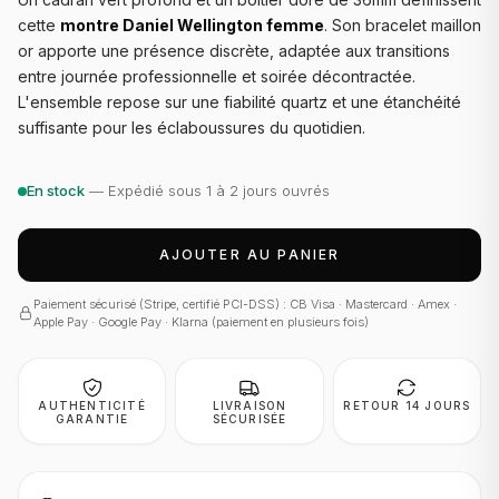
cette
montre Daniel Wellington femme
. Son bracelet maillon
or apporte une présence discrète, adaptée aux transitions
entre journée professionnelle et soirée décontractée.
L'ensemble repose sur une fiabilité quartz et une étanchéité
suffisante pour les éclaboussures du quotidien.
En stock
— Expédié sous 1 à 2 jours ouvrés
AJOUTER AU PANIER
Paiement sécurisé (Stripe, certifié PCI-DSS) : CB Visa · Mastercard · Amex ·
Apple Pay · Google Pay · Klarna (paiement en plusieurs fois)
AUTHENTICITÉ
LIVRAISON
RETOUR 14 JOURS
GARANTIE
SÉCURISÉE