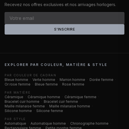
Recevez nos offres exclusives et nos arrivages horlogers.
S'INSCRIRE
EXPLORER PAR COULEUR, MATIÈRE & STYLE
PAR COULEUR DE CADRAN
Bleue homme
·
Verte homme
·
Marron homme
·
Dorée femme
·
Or rose femme
·
Bleue femme
·
Rose femme
PAR MATIÈRE
Céramique
·
Céramique homme
·
Céramique femme
·
Bracelet cuir homme
·
Bracelet cuir femme
·
Maille milanaise femme
·
Maille milanaise homme
·
Silicone homme
·
Silicone femme
PAR STYLE
Automatique
·
Automatique homme
·
Chronographe homme
·
Rectangulaire femme
·
Petite montre femme