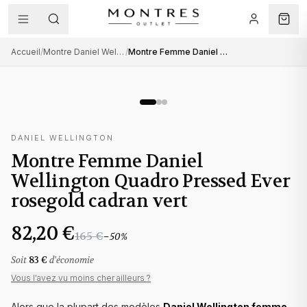
Accueil
/
Montre Daniel Wellington femme
/
Montre Femme Daniel Wellington Quadro Pressed Ever rosegold cadran vert
DANIEL WELLINGTON
Montre Femme Daniel
Wellington Quadro Pressed Ever
rosegold cadran vert
82,20 €
165 €
−
50
%
Soit
83 €
d'économie
Vous l'avez vu moins cher ailleurs ?
Alors que la plupart des modèles
Daniel Wellington femme