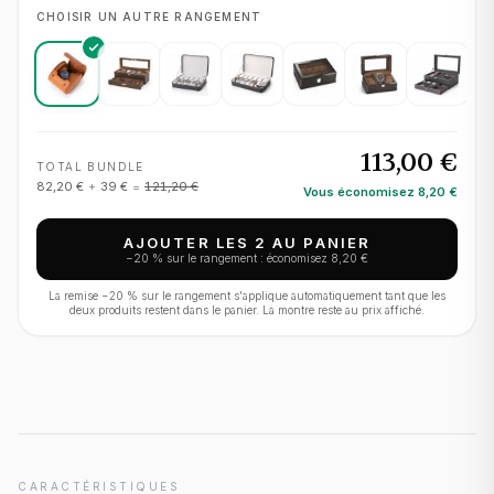
CHOISIR UN AUTRE RANGEMENT
113,00 €
TOTAL BUNDLE
82,20 €
+
39 €
=
121,20 €
Vous économisez
8,20 €
AJOUTER LES 2 AU PANIER
−
20
% sur le rangement : économisez
8,20 €
La remise −
20
% sur le rangement s'applique automatiquement tant que les
deux produits restent dans le panier. La montre reste au prix affiché.
CARACTÉRISTIQUES