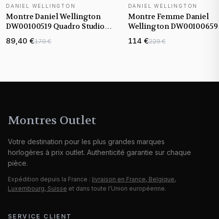
DANIEL WELLINGTON
DANIEL WELLINGTON
Montre Daniel Wellington
Montre Femme Daniel
DW00100519 Quadro Studio
Wellington DW00100659
Carrée Or Rose et Cadran
Cadran Vert et Or Rose
89,40 €
114 €
179 €
229 €
Sombre
Montres Outlet
Votre destination pour les plus grandes marques
horlogères à prix outlet. Authenticité garantie sur chaque
pièce.
Expédition depuis la France :
livraison en France, Belgique,
Luxembourg, Suisse
et dans toute l'Union européenne.
SERVICE CLIENT