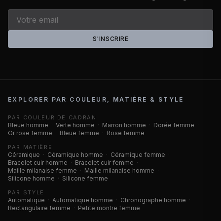
S'INSCRIRE
EXPLORER PAR COULEUR, MATIÈRE & STYLE
PAR COULEUR DE CADRAN
Bleue homme
·
Verte homme
·
Marron homme
·
Dorée femme
·
Or rose femme
·
Bleue femme
·
Rose femme
PAR MATIÈRE
Céramique
·
Céramique homme
·
Céramique femme
·
Bracelet cuir homme
·
Bracelet cuir femme
·
Maille milanaise femme
·
Maille milanaise homme
·
Silicone homme
·
Silicone femme
PAR STYLE
Automatique
·
Automatique homme
·
Chronographe homme
·
Rectangulaire femme
·
Petite montre femme