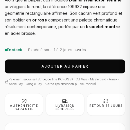
privilégient le rond, la référence 109932 impose une
géométrie rectangulaire affirmée. Son cadran vert profond et
son boîtier en
or rose
composent une palette chromatique
résolument contemporaine, portée par un
bracelet montre
en acier brossé.
En stock
— Expédié sous 1 à 2 jours ouvrés
AJOUTER AU PANIER
Paiement sécurisé (Stripe, certifié PCI-DSS) : CB Visa · Mastercard · Amex ·
Apple Pay · Google Pay · Klarna (paiement en plusieurs fois)
AUTHENTICITÉ
LIVRAISON
RETOUR 14 JOURS
GARANTIE
SÉCURISÉE