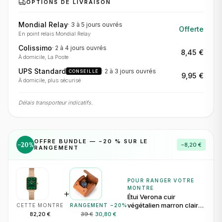
OPTIONS DE LIVRAISON
Mondial Relay
·
3 à 5 jours
ouvrés
Offerte
En point relais Mondial Relay
Colissimo
·
2 à 4 jours
ouvrés
8,45 €
À domicile, La Poste
UPS Standard
·
2 à 3 jours
ouvrés
CONSEILLÉ
9,95 €
À domicile, plus sécurisé
Délais transporteur indicatifs.
OFFRE BUNDLE — −
20
% SUR LE
−
20
%
−
8,20 €
RANGEMENT
POUR RANGER VOTRE
MONTRE
+
Étui Verona cuir
végétalien marron clair
CETTE MONTRE
RANGEMENT −
20
%
pour 1 montre
82,20 €
39 €
30,80 €