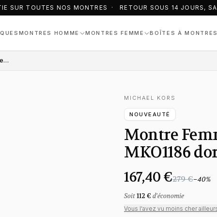
IE SUR TOUTES NOS MONTRES · RETOUR SOUS 14 JOURS, SAN
QUES
MONTRES HOMME
MONTRES FEMME
BOÎTES À MONTRE
Montre Femme Michael Kors Lennox MKO1186 dorée bracelet maillons acier
MICHAEL KORS
NOUVEAUTÉ
Montre Femm
MKO1186 doré
167,40 €
279 €
−
40
%
Soit
112 €
d'économie
Vous l'avez vu moins cher ailleur