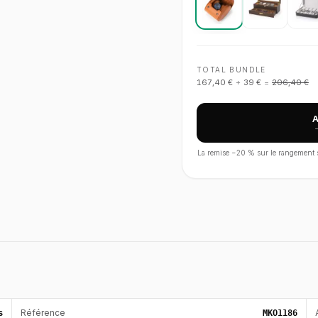
TOTAL BUNDLE
167,40 €
+
39 €
=
206,40 €
La remise −
20
% sur le rangement s'
s
Référence
MKO1186