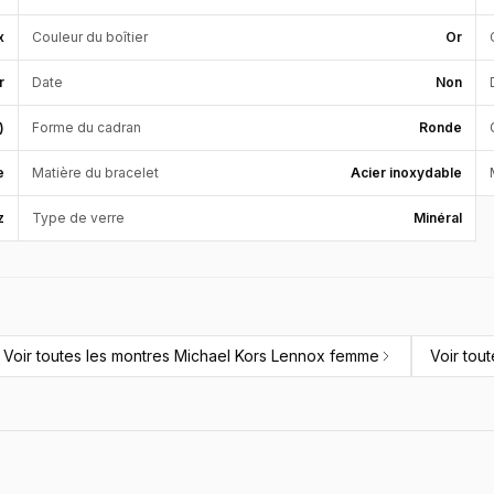
x
Couleur du boîtier
Or
r
Date
Non
)
Forme du cadran
Ronde
e
Matière du bracelet
Acier inoxydable
z
Type de verre
Minéral
Voir toutes les
montres Michael Kors Lennox femme
Voir tou