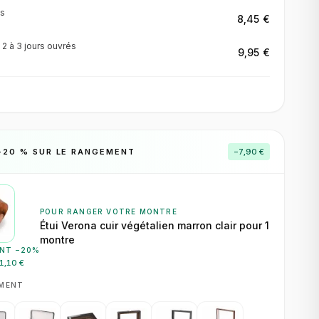
s
8,45 €
·
2 à 3 jours
ouvrés
9,95 €
−
20
% SUR LE RANGEMENT
−
7,90 €
POUR RANGER VOTRE MONTRE
Étui Verona cuir végétalien marron clair pour 1
montre
NT −
20
%
1,10 €
EMENT