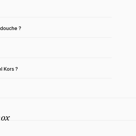
a douche ?
l Kors ?
nox