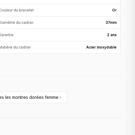
Couleur du bracelet
Or
Diamètre du cadran
37mm
Garantie
2 ans
Matière du cadran
Acier inoxydable
tes les
montres dorées femme