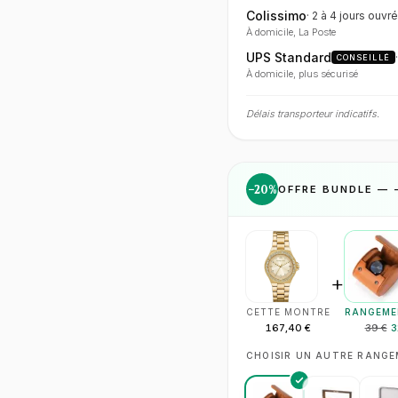
Colissimo
·
2 à 4 jours
ouvré
À domicile, La Poste
UPS Standard
CONSEILLÉ
À domicile, plus sécurisé
Délais transporteur indicatifs.
−
20
%
OFFRE BUNDLE — 
+
CETTE MONTRE
RANGEME
167,40 €
39 €
3
CHOISIR UN AUTRE RANG