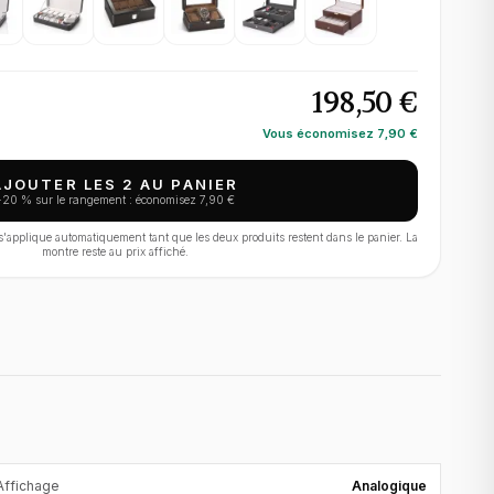
198,50 €
Vous économisez
7,90 €
AJOUTER LES 2 AU PANIER
−
20
% sur le rangement : économisez
7,90 €
applique automatiquement tant que les deux produits restent dans le panier. La
montre reste au prix affiché.
Affichage
Analogique