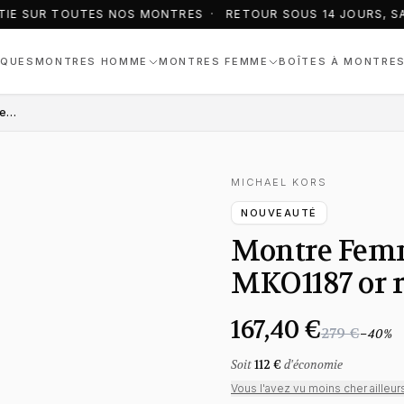
IE SUR TOUTES NOS MONTRES · RETOUR SOUS 14 JOURS, SA
QUES
MONTRES HOMME
MONTRES FEMME
BOÎTES À MONTRE
Montre Femme Michael Kors Lennox MKO1187 or rose bracelet maillons acier
MICHAEL KORS
NOUVEAUTÉ
Montre Femm
MKO1187 or r
167,40 €
279 €
−
40
%
Soit
112 €
d'économie
Vous l'avez vu moins cher ailleur