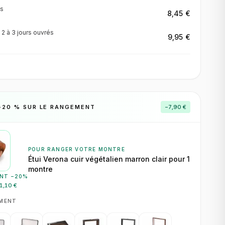
s
8,45 €
·
2 à 3 jours
ouvrés
9,95 €
−
20
% SUR LE RANGEMENT
−
7,90 €
POUR RANGER VOTRE MONTRE
Étui Verona cuir végétalien marron clair pour 1
montre
NT −
20
%
1,10 €
EMENT