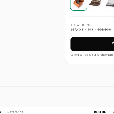
TOTAL BUNDLE
167,40 €
+
39 €
=
206,40 €
La remise −
20
% sur le rangement s'
s
Référence
MKO1187