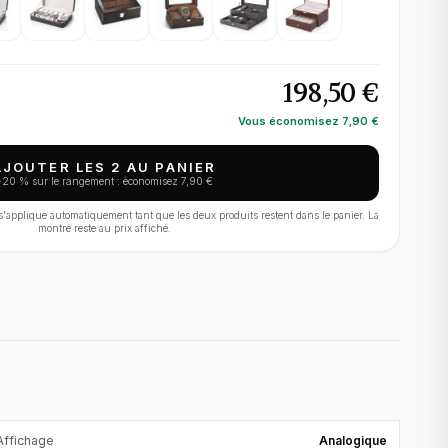
198,50 €
Vous économisez
7,90 €
AJOUTER LES 2 AU PANIER
−
20
% sur le rangement : économisez
7,90 €
applique automatiquement tant que les deux produits restent dans le panier. La
montre reste au prix affiché.
Affichage
Analogique