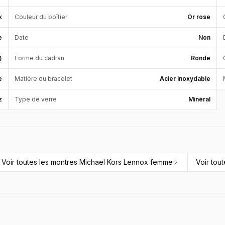
x
Couleur du boîtier
Or rose
e
Date
Non
)
Forme du cadran
Ronde
e
Matière du bracelet
Acier inoxydable
z
Type de verre
Minéral
Voir toutes les
montres Michael Kors Lennox femme
Voir tou