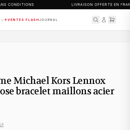
NS CONDITIONS
LIVRAISON OFFERTE EN FRAN
S
VENTES FLASH
JOURNAL
e Michael Kors Lennox
ose bracelet maillons acier
s ?