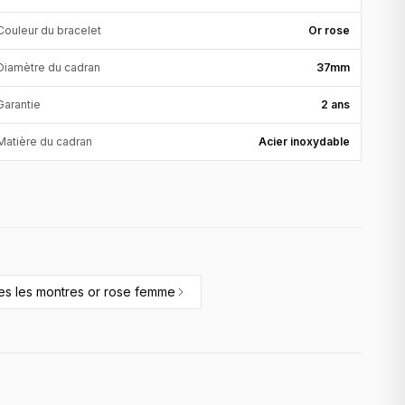
Couleur du bracelet
Or rose
Diamètre du cadran
37mm
Garantie
2 ans
Matière du cadran
Acier inoxydable
tes les
montres or rose femme