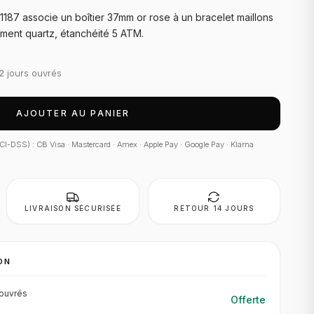
87 associe un boîtier 37mm or rose à un bracelet maillons
ment quartz, étanchéité 5 ATM.
2 jours ouvrés
AJOUTER AU PANIER
 PCI-DSS) : CB Visa · Mastercard · Amex · Apple Pay · Google Pay · Klarna
LIVRAISON SÉCURISÉE
RETOUR 14 JOURS
ON
ouvrés
Offerte