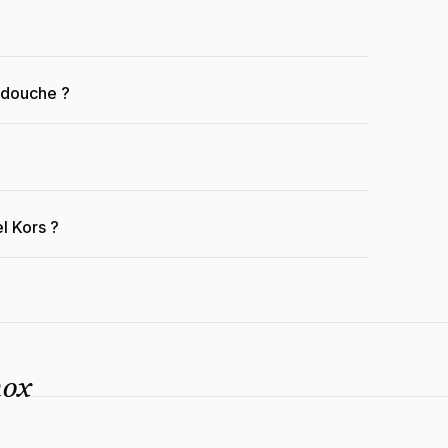
a douche ?
l Kors ?
nox