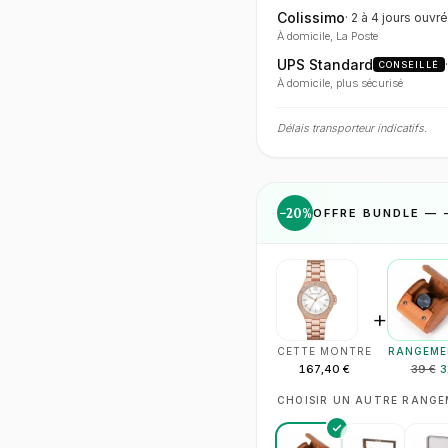
Colissimo
·
2 à 4 jours
ouvré
À domicile, La Poste
UPS Standard
CONSEILLÉ
À domicile, plus sécurisé
Délais transporteur indicatifs.
−
20
%
OFFRE BUNDLE — 
+
CETTE MONTRE
RANGEME
167,40 €
39 €
3
CHOISIR UN AUTRE RANG