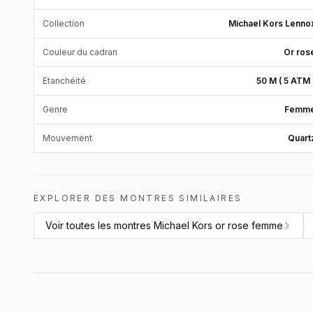
Collection
Michael Kors Lenno
Couleur du cadran
Or ros
Etanchéité
50 M ( 5 ATM 
Genre
Femm
Mouvement
Quart
EXPLORER DES MONTRES SIMILAIRES
Voir toutes les
montres Michael Kors or rose femme