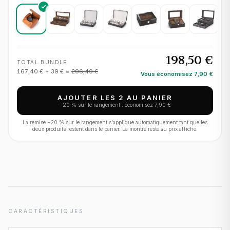
198,50 €
TOTAL BUNDLE
167,40 €
+
39 €
=
206,40 €
Vous économisez
7,90 €
AJOUTER LES 2 AU PANIER
−
20
% sur le rangement : économisez
7,90 €
La remise −
20
% sur le rangement s'applique automatiquement tant que les
deux produits restent dans le panier. La montre reste au prix affiché.
CARACTÉRISTIQUES