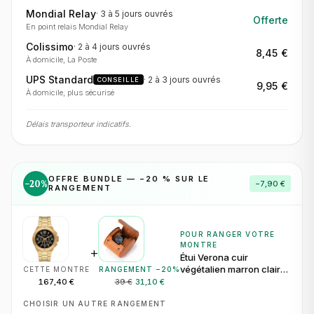
Mondial Relay
·
3 à 5 jours
ouvrés
Offerte
En point relais Mondial Relay
Colissimo
·
2 à 4 jours
ouvrés
8,45 €
À domicile, La Poste
UPS Standard
·
2 à 3 jours
ouvrés
CONSEILLÉ
9,95 €
À domicile, plus sécurisé
Délais transporteur indicatifs.
OFFRE BUNDLE — −
20
% SUR LE
−
20
%
−
7,90 €
RANGEMENT
POUR RANGER VOTRE
MONTRE
+
Étui Verona cuir
végétalien marron clair
CETTE MONTRE
RANGEMENT −
20
%
pour 1 montre
167,40 €
39 €
31,10 €
CHOISIR UN AUTRE RANGEMENT