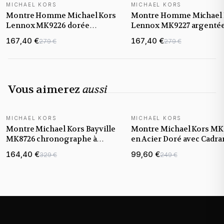
MICHAEL KORS
MICHAEL KORS
NOUVEAUTÉ
NOUVEAUTÉ
Montre Homme Michael Kors
Montre Homme Michael 
Lennox MK9226 dorée
Lennox MK9227 argenté
bracelet maillons acier
bracelet maillons acier
167,40 €
167,40 €
279 €
279 €
Vous aimerez
aussi
MICHAEL KORS
MICHAEL KORS
Montre Michael Kors Bayville
Montre Michael Kors MK
MK8726 chronographe à
en Acier Doré avec Cadra
cadran noir et bracelet doré
Noir
164,40 €
99,60 €
329 €
249 €