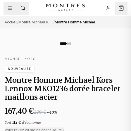
Accueil
/
Montre Michael Kors homme
/
Montre Homme Michael Kors Lennox MKO1236 dorée bracelet maillons acier
MICHAEL KORS
NOUVEAUTÉ
Montre Homme Michael Kors
Lennox MKO1236 dorée bracelet
maillons acier
167,40 €
279 €
−
40
%
Soit
112 €
d'économie
Vous l'avez vu moins cher ailleurs ?