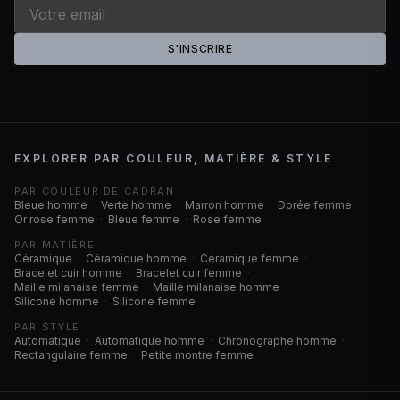
S'INSCRIRE
EXPLORER PAR COULEUR, MATIÈRE & STYLE
PAR COULEUR DE CADRAN
Bleue homme
·
Verte homme
·
Marron homme
·
Dorée femme
·
Or rose femme
·
Bleue femme
·
Rose femme
PAR MATIÈRE
Céramique
·
Céramique homme
·
Céramique femme
·
Bracelet cuir homme
·
Bracelet cuir femme
·
Maille milanaise femme
·
Maille milanaise homme
·
Silicone homme
·
Silicone femme
PAR STYLE
Automatique
·
Automatique homme
·
Chronographe homme
·
Rectangulaire femme
·
Petite montre femme