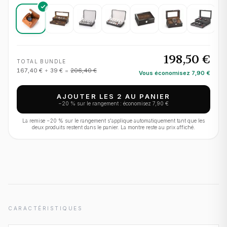
198,50 €
TOTAL BUNDLE
167,40 €
+
39 €
=
206,40 €
Vous économisez
7,90 €
AJOUTER LES 2 AU PANIER
−
20
% sur le rangement : économisez
7,90 €
La remise −
20
% sur le rangement s'applique automatiquement tant que les
deux produits restent dans le panier. La montre reste au prix affiché.
CARACTÉRISTIQUES