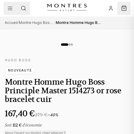
Accueil
/
Montre Hugo Boss homme
/
Montre Homme Hugo Boss Principle Master 1514273 or rose bracelet cuir
HUGO BOSS
NOUVEAUTÉ
Montre Homme Hugo Boss
Principle Master 1514273 or rose
bracelet cuir
167,40 €
279 €
−
40
%
Soit
112 €
d'économie
Vous l'avez vu moins cher ailleurs ?