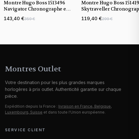
Montre Hugo Boss 1513496
Montre Hugo Boss 15141
Navigator Chronographe en
Skytraveller Chronogra
Acier et Cuir Marron
Acier et Cuir Marron
143,40 €
119,40 €
359 €
299 €
Montres Outlet
Votre destination pour les plus grandes marques
horlogères à prix outlet. Authenticité garantie sur chaque
pièce.
Expédition depuis la France :
livraison en France, Belgique,
Luxembourg, Suisse
et dans toute l'Union européenne.
SERVICE CLIENT