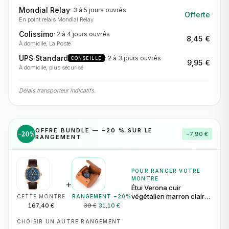
Mondial Relay
·
3 à 5 jours
ouvrés
Offerte
En point relais Mondial Relay
Colissimo
·
2 à 4 jours
ouvrés
8,45 €
À domicile, La Poste
UPS Standard
·
2 à 3 jours
ouvrés
CONSEILLÉ
9,95 €
À domicile, plus sécurisé
Délais transporteur indicatifs.
OFFRE BUNDLE — −
20
% SUR LE
−
20
%
−
7,90 €
RANGEMENT
POUR RANGER VOTRE
MONTRE
+
Étui Verona cuir
végétalien marron clair
CETTE MONTRE
RANGEMENT −
20
%
pour 1 montre
167,40 €
39 €
31,10 €
CHOISIR UN AUTRE RANGEMENT