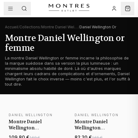
Accueil
/
Collections
/
Montre Daniel Wellington femme
/
Daniel Wellington Or
Montre Daniel Wellington or
femme
La montre Daniel Wellington or femme incarne la philosophie de
la marque suédoise dans sa version la plus lumineuse : un
minimalisme absolu habillé de doré. Là où d'autres marques
chargent leurs cadrans de complications et d'ornements, Daniel
Wellington fait le choix inverse — moins c'est plus, et l'or suffit à
tout dire.
DANIEL WELLINGTON
DANIEL WELLINGTON
Montre Daniel
Montre Daniel
Wellington
Wellington
DW00100656 Quadro
DW00100475 Petite
109,80 €
82,20 €
169 €
165 €