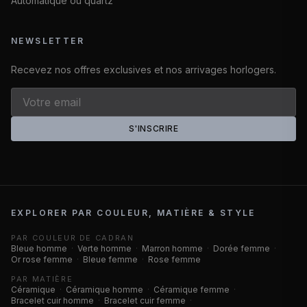
Automatique ou quartz
NEWSLETTER
Recevez nos offres exclusives et nos arrivages horlogers.
S'INSCRIRE
EXPLORER PAR COULEUR, MATIÈRE & STYLE
PAR COULEUR DE CADRAN
Bleue homme
·
Verte homme
·
Marron homme
·
Dorée femme
·
Or rose femme
·
Bleue femme
·
Rose femme
PAR MATIÈRE
Céramique
·
Céramique homme
·
Céramique femme
·
Bracelet cuir homme
·
Bracelet cuir femme
·