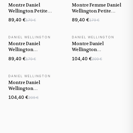
Montre Daniel
Montre Femme Daniel
Wellington Petite
Wellington Petite
Emerald DW00100479
Emerald 32mm
89,40 €
89,40 €
179 €
179 €
cadran vert 28mm
DW00100480 cadran
maille milanaise
vert
DANIEL WELLINGTON
DANIEL WELLINGTON
Montre Daniel
Montre Daniel
Wellington
Wellington
DW00100583 Quadro
DW00100540 Iconic
89,40 €
104,40 €
179 €
209 €
Lumine Rectangulaire
Link Capri bleu pastel
Or Rose
28mm en acier poli
DANIEL WELLINGTON
Montre Daniel
Wellington
DW00100537 Iconic
104,40 €
209 €
Link Mint vert pastel
28mm en acier poli