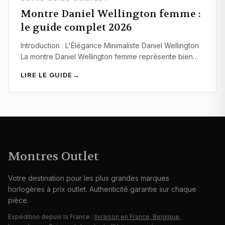
Montre Daniel Wellington femme :
le guide complet 2026
Introduction : L'Élégance Minimaliste Daniel Wellington
La montre Daniel Wellington femme représente bien
plus qu'un simple accessoire horloger. Elle incarne…
LIRE LE GUIDE
→
Montres Outlet
Votre destination pour les plus grandes marques
horlogères à prix outlet. Authenticité garantie sur chaque
pièce.
Expédition depuis la France :
livraison en France, Belgique,