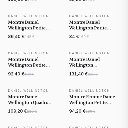
Mini maille milanaise
Unitone 36mm maille
Dorée
milanaise Or Jaune
DANIEL WELLINGTON
DANIEL WELLINGTON
BEST-SELLER
Montre Daniel
Montre Daniel
Wellington Petite
Wellington Petite
Evergold 28mm
Evergold 32mm
86,40 €
84 €
145 €
169 €
DW00100350 en maille
DW00100348 en maille
milanaise doré jaune
milanaise doré jaune
DANIEL WELLINGTON
DANIEL WELLINGTON
Montre Daniel
Montre Daniel
Wellington Petite
Wellington
Evergold DW00100346
DW00100688 Boîtier
92,40 €
131,40 €
169 €
219 €
en maille milanaise
Rectangulaire et maille
doré jaune
milanaise Or Rose
DANIEL WELLINGTON
DANIEL WELLINGTON
Montre Daniel
Montre Femme Daniel
Wellington Quadro
Wellington Petite
Roman -5Link doré or
Emerald 36mm
109,20 €
94,20 €
219 €
189 €
rose
DW00100481 cadran
vert
DANIEL WELLINGTON
DANIEL WELLINGTON