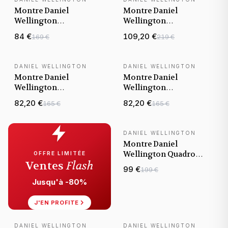
Montre Daniel
Montre Daniel
Wellington
Wellington
DW00100403 Iconic
DW00100465 Quadro
84 €
109,20 €
169 €
219 €
Link 28mm Acier
Pressed Melrose Or
Plaqué Or Jaune
Rose et Cadran Blanc
DANIEL WELLINGTON
DANIEL WELLINGTON
Montre Daniel
Montre Daniel
Wellington
Wellington
DW00100473 Petite
DW00100474 Petite
82,20 €
82,20 €
165 €
165 €
Unitone Or Jaune
Unitone 32mm en
28mm
maille milanaise Or
Jaune
DANIEL WELLINGTON
Montre Daniel
Wellington Quadro
OFFRE LIMITÉE
Ventes
Flash
Lumine Pressed Piano
99 €
199 €
DW00100599
Jusqu'à -80%
rectangulaire
J'EN PROFITE
DANIEL WELLINGTON
DANIEL WELLINGTON