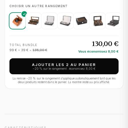
CHOISIR UN AUTRE RANGEMENT
130,00 €
TOTAL BUNDLE
99 €
+
39 €
=
138,00 €
Vous économisez
8,00 €
AJOUTER LES 2 AU PANIER
−
20
% sur le rangement : économisez
8,00 €
La remise −
20
% sur le rangement s'applique automatiquement tant que les
deux produits restent dans le panier. La montre reste au prix affiché.
CARACTÉRISTIQUES