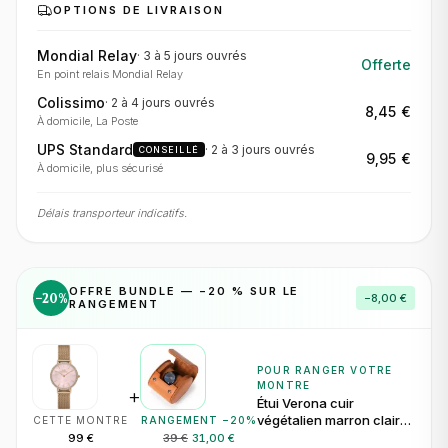
OPTIONS DE LIVRAISON
Mondial Relay
·
3 à 5 jours
ouvrés
Offerte
En point relais Mondial Relay
Colissimo
·
2 à 4 jours
ouvrés
8,45 €
À domicile, La Poste
UPS Standard
·
2 à 3 jours
ouvrés
CONSEILLÉ
9,95 €
À domicile, plus sécurisé
Délais transporteur indicatifs.
OFFRE BUNDLE — −
20
% SUR LE
−
20
%
−
8,00 €
RANGEMENT
POUR RANGER VOTRE
MONTRE
+
Étui Verona cuir
végétalien marron clair
CETTE MONTRE
RANGEMENT −
20
%
pour 1 montre
99 €
39 €
31,00 €