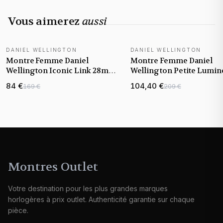
Vous aimerez
aussi
DANIEL WELLINGTON
DANIEL WELLINGTON
Montre Femme Daniel
Montre Femme Daniel
Wellington Iconic Link 28mm
Wellington Petite Lumine
DW00100370 bracelet acier
Link Melrose DW001006
84 €
104,40 €
169 €
209 €
cadran rose
cadran rose nacre
Montres Outlet
Votre destination pour les plus grandes marques
horlogères à prix outlet. Authenticité garantie sur chaque
pièce.