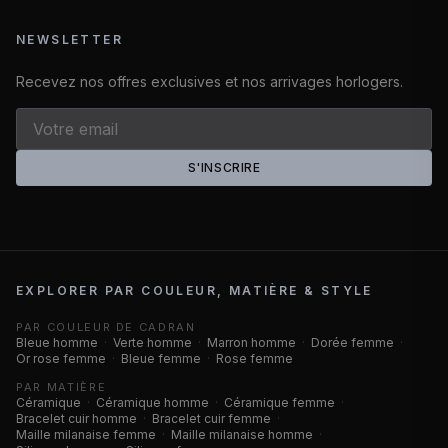
NEWSLETTER
Recevez nos offres exclusives et nos arrivages horlogers.
S'INSCRIRE
EXPLORER PAR COULEUR, MATIÈRE & STYLE
PAR COULEUR DE CADRAN
Bleue homme
·
Verte homme
·
Marron homme
·
Dorée femme
·
Or rose femme
·
Bleue femme
·
Rose femme
PAR MATIÈRE
Céramique
·
Céramique homme
·
Céramique femme
·
Bracelet cuir homme
·
Bracelet cuir femme
·
Maille milanaise femme
·
Maille milanaise homme
·