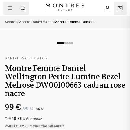
Accueil
/
Montre Daniel Wellington femme
/
Montre Femme Daniel Wellington Petite Lumine Bezel Melrose DW00100663 cadran rose nacre
DANIEL WELLINGTON
Montre Femme Daniel
Wellington Petite Lumine Bezel
Melrose DW00100663 cadran rose
nacre
99 €
199 €
−
50
%
Soit
100 €
d'économie
Vous l'avez vu moins cher ailleurs ?